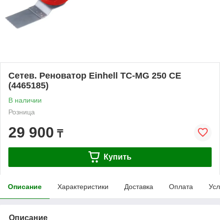
Сетев. Реноватор Einhell TC-MG 250 CE
(4465185)
В наличии
Розница
29 900
₸
Купить
Описание
Характеристики
Доставка
Оплата
Усл
Описание