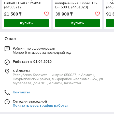
Einhell TC-AG 125/850
шлифмашина Einhell TC-
TP-M
(4430971)
BF 500 E (4461020)
(446
21 500
39 900
91 
₸
₸
Купить
Купить
О нас
Рейтинг не сформирован
Менее 5 отзывов за последний год
Работает с 01.04.2010
г. Алматы
Республика Казахстан, индекс 050027, г. Алматы,
Наурызбайский район, микрорайон «Калкаман-2», ул.
Мусабаева, дом 9/1., Алматы, Казахстан
Контакты
Сегодня выходной
Показать весь график работы