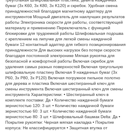
бумаг (3x K60, 3x K80, 3x K120) и скребок. Удобная смена
принадлежностей благодаря магнитному адаптеру для
инструментов Мощный двигатель для наилучших результатов
работы Электроника скорости для работы, соответствующей
материалу и применению Переключатель с функцией
блокировки для трудоемкой работы Шлифовальная подошва
с креплением на липучке для легкой смены наждачной
бумаги 12-контактный адаптер для гибкого позиционирования
принадлежности Для высоких нагрузок без потери скорости
благодаря постоянной электронике Мягкая рукоятка для
безопасной и комфортной работы Включая скребок для
удаления самых разных поверхностей Включая треугольную
шлифовальную пластину Включая 9 наждачных бумаг (3x
P60, 3x P80, 3x P120) Включая погружное пильное полотно
для дерева и пластика Включая шестигранный ключ для
смены инструмента Включая шестигранный ключ для смены
инструмента Характеристики: • Шестигранный ключ в
комплекте поставки: Да • Количество наждачной бумаги
зернистостью 120: 3 шт. • Количество наждачной бумаги
зернистостью 60: 3 шт. • Количество наждачной бумаги
зернистостью 80: 3 шт. • Шлифовальный башмак Delta: Да •
Покрытие рукоятки: Черная мягкая накладка • Покрытие
корпуса: Не классифицируется • Защитная втулка от