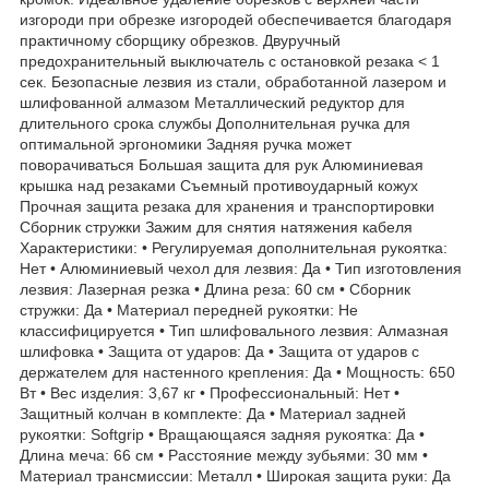
изгороди при обрезке изгородей обеспечивается благодаря
практичному сборщику обрезков. Двуручный
предохранительный выключатель с остановкой резака < 1
сек. Безопасные лезвия из стали, обработанной лазером и
шлифованной алмазом Металлический редуктор для
длительного срока службы Дополнительная ручка для
оптимальной эргономики Задняя ручка может
поворачиваться Большая защита для рук Алюминиевая
крышка над резаками Съемный противоударный кожух
Прочная защита резака для хранения и транспортировки
Сборник стружки Зажим для снятия натяжения кабеля
Характеристики: • Регулируемая дополнительная рукоятка:
Нет • Алюминиевый чехол для лезвия: Да • Тип изготовления
лезвия: Лазерная резка • Длина реза: 60 ​​см • Сборник
стружки: Да • Материал передней рукоятки: Не
классифицируется • Тип шлифовального лезвия: Алмазная
шлифовка • Защита от ударов: Да • Защита от ударов с
держателем для настенного крепления: Да • Мощность: 650
Вт • Вес изделия: 3,67 кг • Профессиональный: Нет •
Защитный колчан в комплекте: Да • Материал задней
рукоятки: Softgrip • Вращающаяся задняя рукоятка: Да •
Длина меча: 66 см • Расстояние между зубьями: 30 мм •
Материал трансмиссии: Металл • Широкая защита руки: Да