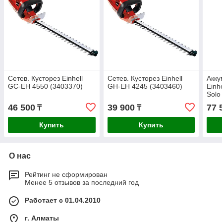
Сетев. Кусторез Einhell
Сетев. Кусторез Einhell
Акку
GC-EH 4550 (3403370)
GH-EH 4245 (3403460)
Einh
Solo
46 500
39 900
77 
₸
₸
Купить
Купить
О нас
Рейтинг не сформирован
Менее 5 отзывов за последний год
Работает с 01.04.2010
г. Алматы