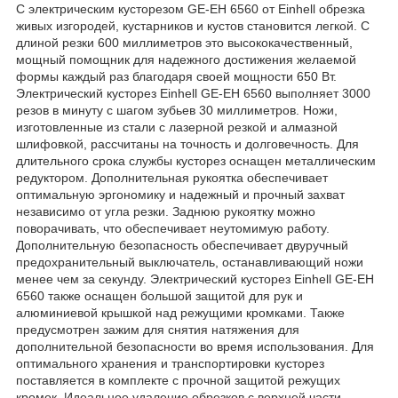
С электрическим кусторезом GE-EH 6560 от Einhell обрезка
живых изгородей, кустарников и кустов становится легкой. С
длиной резки 600 миллиметров это высококачественный,
мощный помощник для надежного достижения желаемой
формы каждый раз благодаря своей мощности 650 Вт.
Электрический кусторез Einhell GE-EH 6560 выполняет 3000
резов в минуту с шагом зубьев 30 миллиметров. Ножи,
изготовленные из стали с лазерной резкой и алмазной
шлифовкой, рассчитаны на точность и долговечность. Для
длительного срока службы кусторез оснащен металлическим
редуктором. Дополнительная рукоятка обеспечивает
оптимальную эргономику и надежный и прочный захват
независимо от угла резки. Заднюю рукоятку можно
поворачивать, что обеспечивает неутомимую работу.
Дополнительную безопасность обеспечивает двуручный
предохранительный выключатель, останавливающий ножи
менее чем за секунду. Электрический кусторез Einhell GE-EH
6560 также оснащен большой защитой для рук и
алюминиевой крышкой над режущими кромками. Также
предусмотрен зажим для снятия натяжения для
дополнительной безопасности во время использования. Для
оптимального хранения и транспортировки кусторез
поставляется в комплекте с прочной защитой режущих
кромок. Идеальное удаление обрезков с верхней части