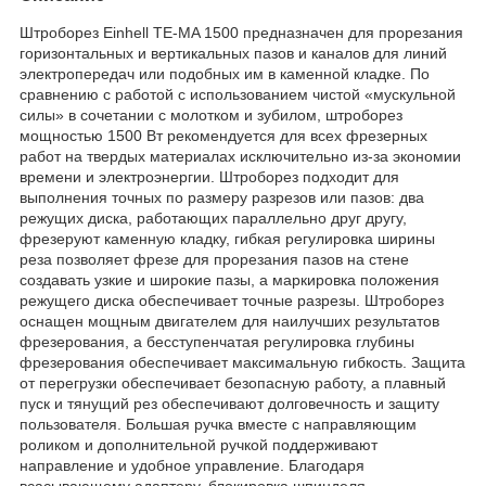
Штроборез Einhell TE-MA 1500 предназначен для прорезания
горизонтальных и вертикальных пазов и каналов для линий
электропередач или подобных им в каменной кладке. По
сравнению с работой с использованием чистой «мускульной
силы» в сочетании с молотком и зубилом, штроборез
мощностью 1500 Вт рекомендуется для всех фрезерных
работ на твердых материалах исключительно из-за экономии
времени и электроэнергии. Штроборез подходит для
выполнения точных по размеру разрезов или пазов: два
режущих диска, работающих параллельно друг другу,
фрезеруют каменную кладку, гибкая регулировка ширины
реза позволяет фрезе для прорезания пазов на стене
создавать узкие и широкие пазы, а маркировка положения
режущего диска обеспечивает точные разрезы. Штроборез
оснащен мощным двигателем для наилучших результатов
фрезерования, а бесступенчатая регулировка глубины
фрезерования обеспечивает максимальную гибкость. Защита
от перегрузки обеспечивает безопасную работу, а плавный
пуск и тянущий рез обеспечивают долговечность и защиту
пользователя. Большая ручка вместе с направляющим
роликом и дополнительной ручкой поддерживают
направление и удобное управление. Благодаря
всасывающему адаптеру, блокировка шпинделя