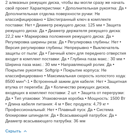
2 алмазных режущих диска, чтобы вы могли сразу же начать
свой проект Характеристики: • Дополнительная рукоятка: Да •
Дополнительная отделка поверхности ручки: Не
классифицировано • Шестигранный ключ в комплекте
поставки: Нет • Диаметр режущего диска: 125 мм • Защита
режущего диска: Да • Диаметр держателя режущего диска:
22,2 мм • Маркировка положения режущего диска: Да •
Регулировка ширины реза: Да • Регулировка глубины: Нет •
Версия регулировки глубины: Непрерывно • Выключатель
защиты от пыли: Да • Гаечный ключ для переднего отверстия
входит в комплект поставки: Да • Глубина паза макс.: 30 мм •
Ширина паза макс.: 30 мм • Направляющий ролик: Да •
Покрытие рукоятки: Softgrip • Покрытие корпуса: Не
классифицировано • Максимальная скорость холостого хода:
8500 мин^-1 • Встроенный зажим для кабеля: Нет • Защитная
втулка от перегиба: Да • Количество режущих дисков,
входящих в комплект поставки: 2 шт. • Защита от перегрузки:
Да • Тип упаковки: Упаковочная коробка • Мощность: 1500 Вт
• Длина кабеля питания: 4 м • Вес продукта: 4,79 кг •
Профессиональный: Нет • Плавный пуск: Да • Система
блокировки шпинделя: Да • Всасывающий патрубок: Да •
Диаметр всасывающего патрубка: 36 мм
Скрыть