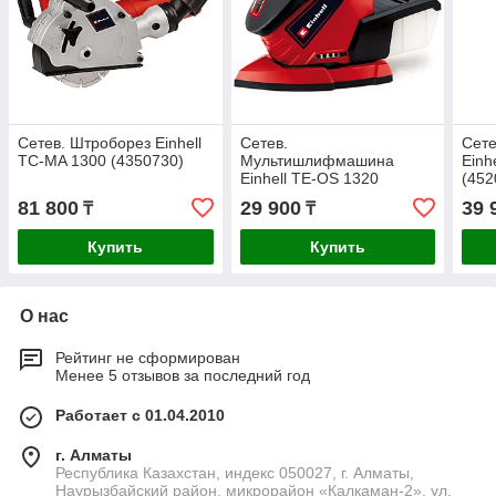
Сетев. Штроборез Einhell
Сетев.
Сете
TC-MA 1300 (4350730)
Мультишлифмашина
Einh
Einhell TE-OS 1320
(452
(4460560)
81 800
29 900
39 
₸
₸
Купить
Купить
О нас
Рейтинг не сформирован
Менее 5 отзывов за последний год
Работает с 01.04.2010
г. Алматы
Республика Казахстан, индекс 050027, г. Алматы,
Наурызбайский район, микрорайон «Калкаман-2», ул.