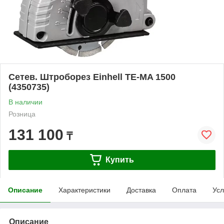
Сетев. Штроборез Einhell TE-MA 1500
(4350735)
В наличии
Розница
131 100
₸
Купить
Описание
Характеристики
Доставка
Оплата
Усл
Описание