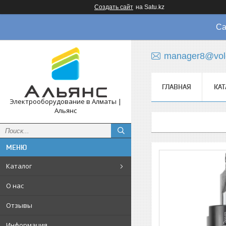
Создать сайт
на Satu.kz
Са
manager8@vol
ГЛАВНАЯ
КАТ
Электрооборудование в Алматы |
Альянс
Каталог
О нас
Отзывы
Информация