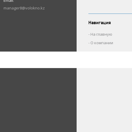
manager8@volokno.kz
Навигация
На главную
О компании