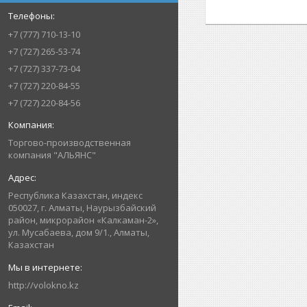
+7 (777) 710-13-10
+7 (727) 265-53-74
+7 (727) 337-73-04
+7 (727) 220-84-55
+7 (727) 220-84-56
Торгово-производственная
компания "АЛЬЯНС"
Республика Казахстан, индекс
050027, г. Алматы, Наурызбайский
район, микрорайон «Калкаман-2»,
ул. Мусабаева, дом 9/1., Алматы,
Казахстан
http://volokno.kz