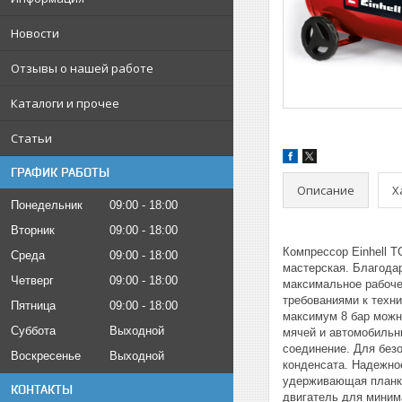
Новости
Отзывы о нашей работе
Каталоги и прочее
Статьи
ГРАФИК РАБОТЫ
Описание
Х
Понедельник
09:00
18:00
Вторник
09:00
18:00
Компрессор Einhell T
Среда
09:00
18:00
мастерская. Благодар
Четверг
09:00
18:00
максимальное рабоче
требованиями к техн
Пятница
09:00
18:00
максимум 8 бар можн
Суббота
Выходной
мячей и автомобильн
соединение. Для без
Воскресенье
Выходной
конденсата. Надежно
удерживающая планка
КОНТАКТЫ
двигатель для миним