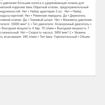
го давления Большие колеса и удерживающая планка для
сквозной коррозии бака Обратный клапан, предохранительный
адлежностей: Нет • Набор адаптеров 3 шт.: Нет • Набор
оздуха короткий: Нет • Ременная передача: Да • Держатель
Сливной клапан: Да • Тканевый шланг: Нет • Манометр давления
гателя: 15000 мин^-1 • Тип двигателя: Асинхронный двигатель •
 • Выходная мощность 4 бар: 70 л/мин • Выходная мощность 7
ессиональный: Нет • Скорость насоса: 3450 мин^-1 • Уровень
сть всасывания: 180 л/мин • Тип бака: Горизонтальный • Объем