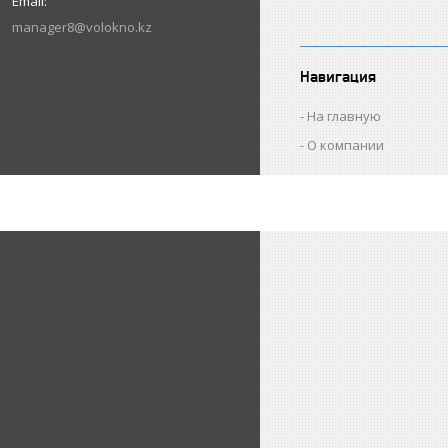
manager8@volokno.kz
Навигация
На главную
О компании