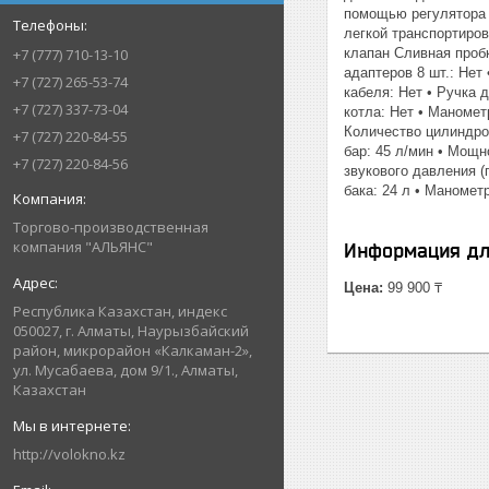
помощью регулятора 
легкой транспортиро
клапан Сливная пробк
+7 (777) 710-13-10
адаптеров 8 шт.: Нет
+7 (727) 265-53-74
кабеля: Нет • Ручка 
+7 (727) 337-73-04
котла: Нет • Маномет
Количество цилиндров
+7 (727) 220-84-55
бар: 45 л/мин • Мощн
+7 (727) 220-84-56
звукового давления (
бака: 24 л • Маномет
Торгово-производственная
компания "АЛЬЯНС"
Информация дл
Цена:
99 900 ₸
Республика Казахстан, индекс
050027, г. Алматы, Наурызбайский
район, микрорайон «Калкаман-2»,
ул. Мусабаева, дом 9/1., Алматы,
Казахстан
http://volokno.kz