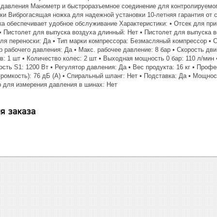
давления Манометр и быстроразъемное соединение для контролируемо
вки Виброгасящая ножка для надежной установки 10-летняя гарантия от 
а обеспечивает удобное обслуживание Характеристики: • Отсек для прин
 • Пистолет для выпуска воздуха длинный: Нет • Пистолет для выпуска в
для переноски: Да • Тип марки компрессора: Безмасляный компрессор • 
р рабочего давления: Да • Макс. рабочее давление: 8 бар • Скорость дви
: 1 шт • Количество колес: 2 шт • Выходная мощность 0 бар: 110 л/мин
ость S1: 1200 Вт • Регулятор давления: Да • Вес продукта: 16 кг • Проф
громкость): 76 дБ (A) • Спиральный шланг: Нет • Подставка: Да • Мощно
р для измерения давления в шинах: Нет
я заказа