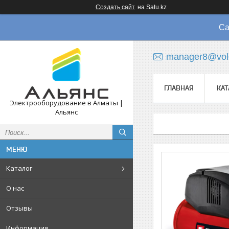
Создать сайт
на Satu.kz
Са
manager8@vol
ГЛАВНАЯ
КАТ
Электрооборудование в Алматы |
Альянс
Каталог
О нас
Отзывы
Информация