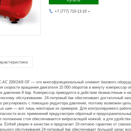
Купить
+7 (777) 710-13-10
арактеристики
C-AC 200/24/8 OF — это многофункциональный элемент базового оборудо
я скорости вращения двигателя 15 000 оборотов в минуту компрессор об
е давление 8 бар. Компрессор приводится в действие безмасляным и н
ическому обслуживанию. 24-литровый бак обеспечивает достаточный за
о регулировать с помощью редуктора давления, поэтому возможен целый
ых шин — вот лишь некоторые из примеров. Для контролируемого рабоч
опасности всех применений предусмотрен обратный и предохранительный
е положение стоя обеспечивается виброгасящей ножкой, а для удобства
. Einhell уверен в качестве и предлагает 10-летнюю гарантию от сквоз
ального обслуживания 24-литровый бак обеспечивает большой запас воз