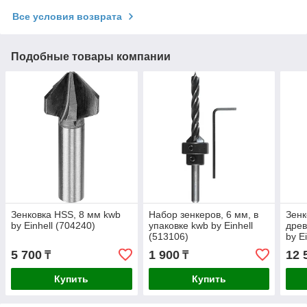
Все условия возврата
Подобные товары компании
Зенковка HSS, 8 мм kwb
Набор зенкеров, 6 мм, в
Зенк
by Einhell (704240)
упаковке kwb by Einhell
древ
(513106)
by E
5 700
1 900
12 
₸
₸
Купить
Купить