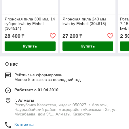
Японская пила 300 мм, 14
Японская пила 240 мм
Рота
зубцов kwb by Einhell
kwb by Einhell (304615)
7-15
(304514)
kwb 
28 400
27 200
2 5
₸
₸
Купить
Купить
О нас
Рейтинг не сформирован
Менее 5 отзывов за последний год
Работает с 01.04.2010
г. Алматы
Республика Казахстан, индекс 050027, г. Алматы,
Наурызбайский район, микрорайон «Калкаман-2», ул.
Мусабаева, дом 9/1., Алматы, Казахстан
Контакты