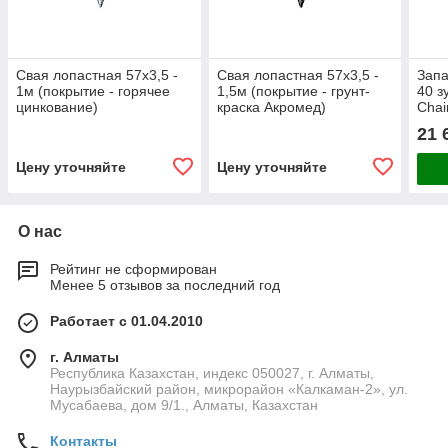
Свая лопастная 57х3,5 -
Свая лопастная 57х3,5 -
Запа
1м (покрытие - горячее
1,5м (покрытие - грунт-
40 з
цинкование)
краска Акромед)
Chai
(450
21 
Цену уточняйте
Цену уточняйте
О нас
Рейтинг не сформирован
Менее 5 отзывов за последний год
Работает с 01.04.2010
г. Алматы
Республика Казахстан, индекс 050027, г. Алматы,
Наурызбайский район, микрорайон «Калкаман-2», ул.
Мусабаева, дом 9/1., Алматы, Казахстан
Контакты