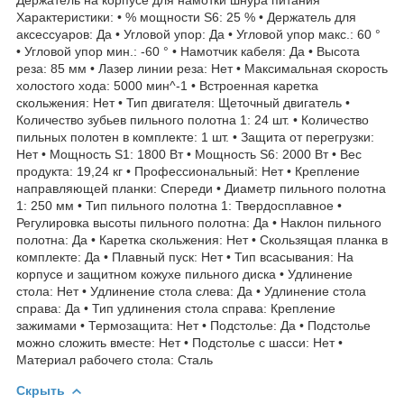
Характеристики: • % мощности S6: 25 % • Держатель для
аксессуаров: Да • Угловой упор: Да • Угловой упор макс.: 60 °
• Угловой упор мин.: -60 ° • Намотчик кабеля: Да • Высота
реза: 85 мм • Лазер линии реза: Нет • Максимальная скорость
холостого хода: 5000 мин^-1 • Встроенная каретка
скольжения: Нет • Тип двигателя: Щеточный двигатель •
Количество зубьев пильного полотна 1: 24 шт. • Количество
пильных полотен в комплекте: 1 шт. • Защита от перегрузки:
Нет • Мощность S1: 1800 Вт • Мощность S6: 2000 Вт • Вес
продукта: 19,24 кг • Профессиональный: Нет • Крепление
направляющей планки: Спереди • Диаметр пильного полотна
1: 250 мм • Тип пильного полотна 1: Твердосплавное •
Регулировка высоты пильного полотна: Да • Наклон пильного
полотна: Да • Каретка скольжения: Нет • Скользящая планка в
комплекте: Да • Плавный пуск: Нет • Тип всасывания: На
корпусе и защитном кожухе пильного диска • Удлинение
стола: Нет • Удлинение стола слева: Да • Удлинение стола
справа: Да • Тип удлинения стола справа: Крепление
зажимами • Термозащита: Нет • Подстолье: Да • Подстолье
можно сложить вместе: Нет • Подстолье с шасси: Нет •
Материал рабочего стола: Сталь
Скрыть