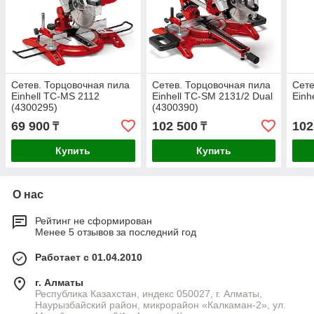
Сетев. Торцовочная пила
Сетев. Торцовочная пила
Сете
Einhell TC-MS 2112
Einhell TC-SM 2131/2 Dual
Einh
(4300295)
(4300390)
69 900
102 500
102
₸
₸
Купить
Купить
О нас
Рейтинг не сформирован
Менее 5 отзывов за последний год
Работает с 01.04.2010
г. Алматы
Республика Казахстан, индекс 050027, г. Алматы,
Наурызбайский район, микрорайон «Калкаман-2», ул.