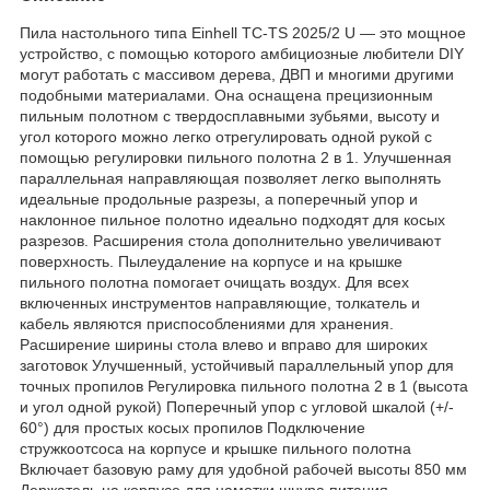
Пила настольного типа Einhell TC-TS 2025/2 U — это мощное
устройство, с помощью которого амбициозные любители DIY
могут работать с массивом дерева, ДВП и многими другими
подобными материалами. Она оснащена прецизионным
пильным полотном с твердосплавными зубьями, высоту и
угол которого можно легко отрегулировать одной рукой с
помощью регулировки пильного полотна 2 в 1. Улучшенная
параллельная направляющая позволяет легко выполнять
идеальные продольные разрезы, а поперечный упор и
наклонное пильное полотно идеально подходят для косых
разрезов. Расширения стола дополнительно увеличивают
поверхность. Пылеудаление на корпусе и на крышке
пильного полотна помогает очищать воздух. Для всех
включенных инструментов направляющие, толкатель и
кабель являются приспособлениями для хранения.
Расширение ширины стола влево и вправо для широких
заготовок Улучшенный, устойчивый параллельный упор для
точных пропилов Регулировка пильного полотна 2 в 1 (высота
и угол одной рукой) Поперечный упор с угловой шкалой (+/-
60°) для простых косых пропилов Подключение
стружкоотсоса на корпусе и крышке пильного полотна
Включает базовую раму для удобной рабочей высоты 850 мм
Держатель на корпусе для намотки шнура питания