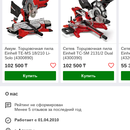
Аккум. Торцовочная пила
Сетев. Торцовочная пила
Сете
Einhell TE-MS 18/210 Li-
Einhell TC-SM 2131/2 Dual
Einh
Solo (4300890)
(4300390)
(432
102 500
102 500
55 
₸
₸
Купить
Купить
О нас
Рейтинг не сформирован
Менее 5 отзывов за последний год
Работает с 01.04.2010