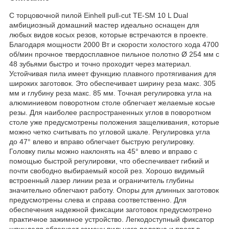
С торцовочной пилой Einhell pull-cut TE-SM 10 L Dual
амбициозный домашний мастер идеально оснащен для
любых видов косых резов, которые встречаются в проекте.
Благодаря мощности 2000 Вт и скорости холостого хода 4700
об/мин прочное твердосплавное пильное полотно Ø 254 мм с
48 зубьями быстро и точно проходит через материал.
Устойчивая пила имеет функцию плавного протягивания для
широких заготовок. Это обеспечивает ширину реза макс. 305
мм и глубину реза макс. 85 мм. Точная регулировка угла на
алюминиевом поворотном столе облегчает желаемые косые
резы. Для наиболее распространенных углов в поворотном
столе уже предусмотрены положения защелкивания, которые
можно четко считывать по угловой шкале. Регулировка угла
до 47° влево и вправо облегчает быструю регулировку.
Головку пилы можно наклонять на 45° влево и вправо с
помощью быстрой регулировки, что обеспечивает гибкий и
почти свободно выбираемый косой рез. Хорошо видимый
встроенный лазер линии реза и ограничитель глубины
значительно облегчают работу. Опоры для длинных заготовок
предусмотрены слева и справа соответственно. Для
обеспечения надежной фиксации заготовок предусмотрено
практичное зажимное устройство. Легкодоступный фиксатор
шпинделя облегчает замену пильного полотна и прост в