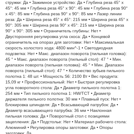
стружки: Да • Зажимное устройство: Да • Глубина реза 45° x
45°: 45 мм • Глубина реза 45° x 90°: 45 мм • Глубина реза 90°
x 45°: 85 мм • Глубина реза 90° x 90°: 85 мм • Лазер линии
реза: Да • Ширина реза 45° x 45°: 215 мм • Ширина реза 45° x
90°: 305 мм • Ширина реза 90° x 45°: 215 мм • Ширина реза
90° x 90°: 305 мм • Ограничитель глубины: Нет •
Двусторонняя регулировка угла скоса: Да • Концевой
ограничитель на опорах для заготовки: Нет • Максимальная
скорость холостого хода: 4800 мин^-1 • Светодиодная
подсветка: Нет • Макс. диапазон поворота (пильная головка):
45 ° • Макс. диапазон поворота (пильный стол): 47 ° • Мин.
диапазон поворота (пильная головка): 45 ° • Мин. Диапазон
поворота (пильный стол): 47 ° • Количество зубьев пильного
полотна 1: 48 шт. • Мощность S6: 2100 Вт • Вес продукта:
15,09 кг • Профессиональный: Нет • Быстрая регулировка
угла поворотного стола: Да • Диаметр пильного полотна 1:
254 мм • Тип пильного полотна 1: HW/TCT • Диаметр
держателя пильного полотна: 30 мм • Плавный пуск: Нет •
Блокировка шпинделя: Да • Всасывающий патрубок: Да •
Диаметр всасывающего патрубка: 36 мм • Наклонная
пильная головка: Да • Поворотный стол с позициями
зацепления: Да • Подстолье: Нет • Материал рабочего стола:
Алюминий • Регулировка опоры заготовки: Да • Опоры
заготовки: Да