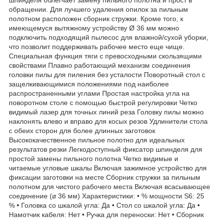
обращении. Для лучшего удаления опилок за пильным
полотном расположен сборник стружки. Кроме того, к
имеющемуся вытяжному устройству Ø 36 мм можно
подключить подходящий пылесос для влажной/сухой уборки,
что позволит поддерживать рабочее место еще чище.
Специальная функция тяги с превосходными скользящими
свойствами Плавно работающий механизм соединения
головки пилы для пиления без усталости Поворотный стол с
защелкивающимися положениями под наиболее
распространенными углами Простая настройка угла на
поворотном столе с помощью быстрой регулировки Четко
видимый лазер для точных линий реза Головку пилы можно
наклонять влево и вправо для косых резов Удлинители стола
с обеих сторон для более длинных заготовок
Высококачественное пильное полотно для идеальных
результатов резки Легкодоступный фиксатор шпинделя для
простой замены пильного полотна Четко видимые и
читаемые угловые шкалы Включая зажимное устройство для
фиксации заготовки на месте Сборник стружки за пильным
полотном для чистого рабочего места Включая всасывающее
соединение (⌀ 36 мм) Характеристики: • % мощности S6: 25
% • Головка со шкалой угла: Да • Стол со шкалой угла: Да •
Намотчик кабеля: Нет • Ручка для переноски: Нет • Сборник