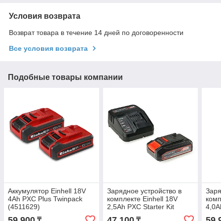
Условия возврата
Возврат товара в течение 14 дней по договоренности
Все условия возврата
Подобные товары компании
Аккумулятор Einhell 18V
Зарядное устройство в
Заря
4Ah PXC Plus Twinpack
комплекте Einhell 18V
комп
(4511629)
2,5Ah PXC Starter Kit
4,0A
(4512097)
(451
59 900
47 100
59 
₸
₸