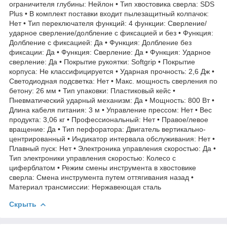
ограничителя глубины: Нейлон • Тип хвостовика сверла: SDS
Plus • В комплект поставки входит пылезащитный колпачок:
Нет • Тип переключателя функций: 4 функции: Сверление/
ударное сверление/долбление с фиксацией и без • Функция:
Долбление с фиксацией: Да • Функция: Долбление без
фиксации: Да • Функция: Сверление: Да • Функция: Ударное
сверление: Да • Покрытие рукоятки: Softgrip • Покрытие
корпуса: Не классифицируется • Ударная прочность: 2,6 Дж •
Светодиодная подсветка: Нет • Макс. мощность сверления по
бетону: 26 мм • Тип упаковки: Пластиковый кейс •
Пневматический ударный механизм: Да • Мощность: 800 Вт •
Длина кабеля питания: 3 м • Управление прессом: Нет • Вес
продукта: 3,06 кг • Профессиональный: Нет • Правое/левое
вращение: Да • Тип перфоратора: Двигатель вертикально-
центрированный • Индикатор интервала обслуживания: Нет •
Плавный пуск: Нет • Электроника управления скоростью: Да •
Тип электроники управления скоростью: Колесо с
циферблатом • Режим смены инструмента в хвостовике
сверла: Смена инструмента путем оттягивания назад •
Материал трансмиссии: Нержавеющая сталь
Скрыть