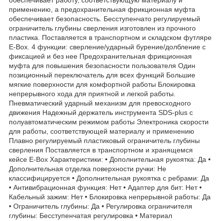
применению, а предохранительная фрикционная муфта
обеспечивает безопасность. Бесступенчато регулируемый
ограничитель глубины сверления изготовлен из прочного
пластика. Поставляется в транспортном и складском футляре
E-Box. 4 функции: сверление/ударный бурение/долбление с
фиксацией и без нее Предохранительная фрикционная
муфта для повышения безопасности пользователя Один
позиционный переключатель для всех функций Большие
мягкие поверхности для комфортной работы Блокировка
непрерывного хода для приятной и легкой работы.
Пневматический ударный механизм для превосходного
движения Надежный держатель инструмента SDS-plus с
полуавтоматическим режимом работы Электроника скорости
для работы, соответствующей материалу и применению
Плавно регулируемый пластиковый ограничитель глубины
сверления Поставляется в транспортном и хранящемся
кейсе E-Box Характеристики: • Дополнительная рукоятка: Да •
Дополнительная отделка поверхности ручки: Не
классифицируется • Дополнительная рукоятка с ребрами: Да
• Антивибрационная функция: Нет • Адаптер для бит: Нет •
Кабельный зажим: Нет • Блокировка непрерывной работы: Да
• Ограничитель глубины: Да • Регулировка ограничителя
глубины: Бесступенчатая регулировка • Материал