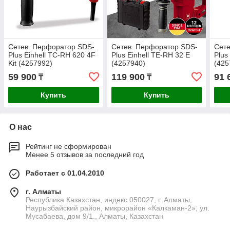
Сетев. Перфоратор SDS-
Сетев. Перфоратор SDS-
Сете
Plus Einhell TC-RH 620 4F
Plus Einhell TE-RH 32 E
Plus
Kit (4257992)
(4257940)
(425
59 900
119 900
91 
₸
₸
Купить
Купить
О нас
Рейтинг не сформирован
Менее 5 отзывов за последний год
Работает с 01.04.2010
г. Алматы
Республика Казахстан, индекс 050027, г. Алматы,
Наурызбайский район, микрорайон «Калкаман-2», ул.
Мусабаева, дом 9/1., Алматы, Казахстан