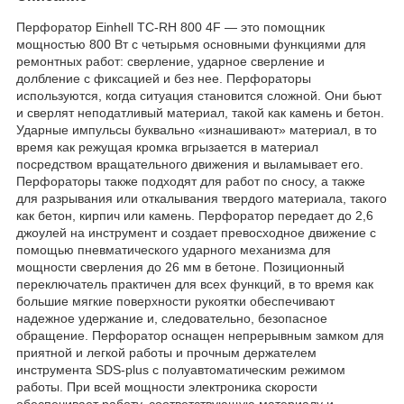
Перфоратор Einhell TC-RH 800 4F — это помощник
мощностью 800 Вт с четырьмя основными функциями для
ремонтных работ: сверление, ударное сверление и
долбление с фиксацией и без нее. Перфораторы
используются, когда ситуация становится сложной. Они бьют
и сверлят неподатливый материал, такой как камень и бетон.
Ударные импульсы буквально «изнашивают» материал, в то
время как режущая кромка вгрызается в материал
посредством вращательного движения и выламывает его.
Перфораторы также подходят для работ по сносу, а также
для разрывания или откалывания твердого материала, такого
как бетон, кирпич или камень. Перфоратор передает до 2,6
джоулей на инструмент и создает превосходное движение с
помощью пневматического ударного механизма для
мощности сверления до 26 мм в бетоне. Позиционный
переключатель практичен для всех функций, в то время как
большие мягкие поверхности рукоятки обеспечивают
надежное удержание и, следовательно, безопасное
обращение. Перфоратор оснащен непрерывным замком для
приятной и легкой работы и прочным держателем
инструмента SDS-plus с полуавтоматическим режимом
работы. При всей мощности электроника скорости
обеспечивает работу, соответствующую материалу и