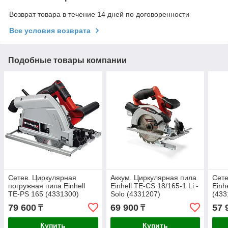
Возврат товара в течение 14 дней по договоренности
Все условия возврата
Подобные товары компании
Сетев. Циркулярная
Аккум. Циркулярная пила
Сете
погружная пила Einhell
Einhell TE-CS 18/165-1 Li -
Einh
TE-PS 165 (4331300)
Solo (4331207)
(433
79 600
69 900
57 
₸
₸
Купить
Купить