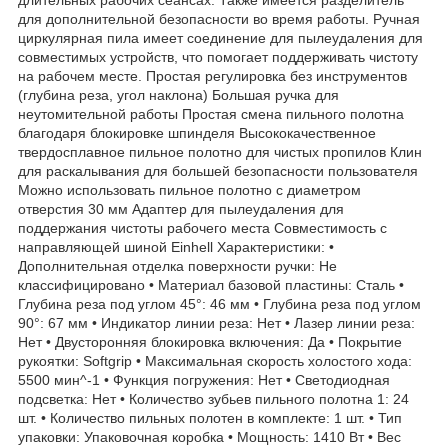
для дополнительной безопасности во время работы. Ручная
циркулярная пила имеет соединение для пылеудаления для
совместимых устройств, что помогает поддерживать чистоту
на рабочем месте. Простая регулировка без инструментов
(глубина реза, угол наклона) Большая ручка для
неутомительной работы Простая смена пильного полотна
благодаря блокировке шпинделя Высококачественное
твердосплавное пильное полотно для чистых пропилов Клин
для раскалывания для большей безопасности пользователя
Можно использовать пильное полотно с диаметром
отверстия 30 мм Адаптер для пылеудаления для
поддержания чистоты рабочего места Совместимость с
направляющей шиной Einhell Характеристики: •
Дополнительная отделка поверхности ручки: Не
классифицировано • Материал базовой пластины: Сталь •
Глубина реза под углом 45°: 46 мм • Глубина реза под углом
90°: 67 мм • Индикатор линии реза: Нет • Лазер линии реза:
Нет • Двусторонняя блокировка включения: Да • Покрытие
рукоятки: Softgrip • Максимальная скорость холостого хода:
5500 мин^-1 • Функция погружения: Нет • Светодиодная
подсветка: Нет • Количество зубьев пильного полотна 1: 24
шт. • Количество пильных полотен в комплекте: 1 шт. • Тип
упаковки: Упаковочная коробка • Мощность: 1410 Вт • Вес