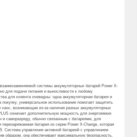
 взаимозаменяемой системы аккумуляторных батарей Power X-
ьно для подачи питания и выносливости к любому
тва для клиента очевидны: одна аккумуляторная батарея и
а покупку, универсальное использование помогает защитить
и хаос, возникающие из-за наличия разных аккумуляторных
я PLUS означает дополнительную мощность для энергоемких
и и саморазряду, обычно связанным с батареями, для
 перезаряжаемая батарея из серии Power X-Change, которая
В. Система управления активной батареей с управлением
им образом, она обеспечивает максимальную безопасность,