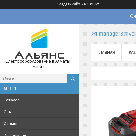
Создать сайт
на Satu.kz
Са
manager8@vol
ГЛАВНАЯ
КАТ
Электрооборудование в Алматы |
Альянс
Каталог
О нас
Отзывы
Информация