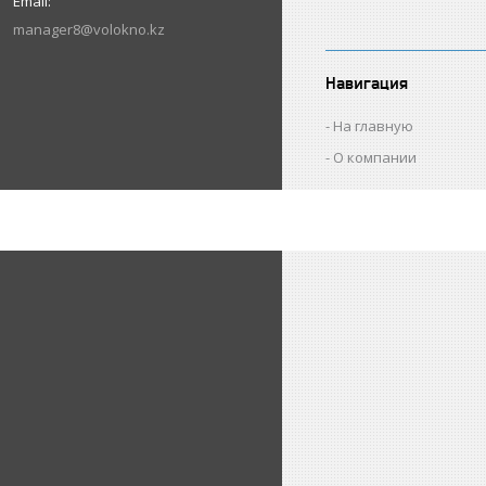
manager8@volokno.kz
Навигация
На главную
О компании