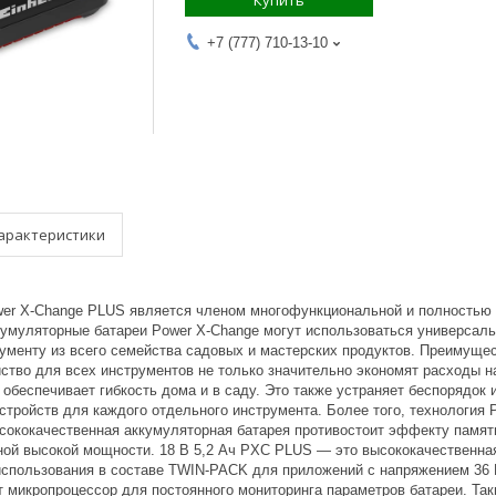
Купить
+7 (777) 710-13-10
арактеристики
Power X-Change PLUS является членом многофункциональной и полностью
ккумуляторные батареи Power X-Change могут использоваться универсал
ументу из всего семейства садовых и мастерских продуктов. Преимущес
ство для всех инструментов не только значительно экономят расходы н
беспечивает гибкость дома и в саду. Это также устраняет беспорядок 
устройств для каждого отдельного инструмента. Более того, технологи
ысококачественная аккумуляторная батарея противостоит эффекту памят
ной высокой мощности. 18 В 5,2 Ач PXC PLUS — это высококачественная
использования в составе TWIN-PACK для приложений с напряжением 36 
 микропроцессор для постоянного мониторинга параметров батареи. Так