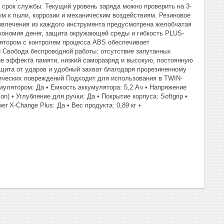
срок службы. Текущий уровень заряда можно проверить на 3-
ым к пыли, коррозии и механическим воздействиям. Резиновое
извлечения из каждого инструмента предусмотрена желобчатая
кономия денег, защита окружающей среды и гибкость PLUS-
ятором с контролем процесса ABS обеспечивает
 Свобода беспроводной работы: отсутствие запутанных
ие эффекта памяти, низкий саморазряд и высокую, постоянную
щита от ударов и удобный захват благодаря прорезиненному
нических повреждений Подходит для использования в TWIN-
мулятором: Да • Емкость аккумулятора: 5,2 Ач • Напряжение
on) • Углубление для ручки: Да • Покрытие корпуса: Softgrip •
r X-Change Plus: Да • Вес продукта: 0,89 кг •