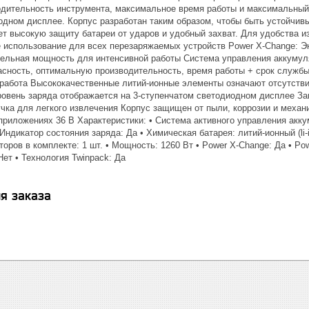
дительность инструмента, максимальное время работы и максимальный 
одном дисплее. Корпус разработан таким образом, чтобы быть устойчив
ет высокую защиту батареи от ударов и удобный захват. Для удобства 
е использование для всех перезаряжаемых устройств Power X-Change: Э
тельная мощность для интенсивной работы Система управления аккумул
сность, оптимальную производительность, время работы + срок службы
 работа Высококачественные литий-ионные элементы означают отсутств
овень заряда отображается на 3-ступенчатом светодиодном дисплее За
учка для легкого извлечения Корпус защищен от пыли, коррозии и меха
риложениях 36 В Характеристики: • Система активного управления акку
Индикатор состояния заряда: Да • Химическая батарея: литий-ионный (li-i
оров в комплекте: 1 шт. • Мощность: 1260 Вт • Power X-Change: Да • Powe
ет • Технология Twinpack: Да
я заказа