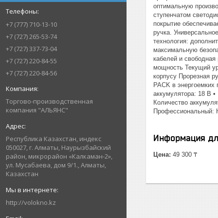
оптимальную произво
ступенчатом светоди
покрытие обеспечива
+7 (777) 710-13-10
ручка. Универсально
+7 (727) 265-53-74
технология: дополни
+7 (727) 337-73-04
максимальную безопа
кабелей и свободная
+7 (727) 220-84-55
мощность Текущий ур
+7 (727) 220-84-56
корпусу Прорезная р
PACK в энергоемких п
аккумулятора: 18 В • 
Торгово-производственная
Количество аккумулят
компания "АЛЬЯНС"
Профессиональный: Н
Информация дл
Республика Казахстан, индекс
050027, г. Алматы, Наурызбайский
Цена:
49 300 ₸
район, микрорайон «Калкаман-2»,
ул. Мусабаева, дом 9/1., Алматы,
Казахстан
http://volokno.kz