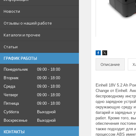
Новости
Отзывы о нашей работе
Каталоги и прочее
Статьи
ГРАФИК РАБОТЫ
Описание
Х
Понедельник
09:00
18:00
Вторник
09:00
18:00
Einhell 18V 5.2 Ah 
Среда
09:00
18:00
Change от Einhell. А
Четверг
09:00
18:00
беспроводному инстр
одно зарядное устрой
Пятница
09:00
18:00
окружающую среду и о
Суббота
Выходной
батарей и зарядных 
работ. Кроме того, в
Воскресенье
Выходной
обеспечения постоян
также подходит для 
КОНТАКТЫ
процессом ABS имеет