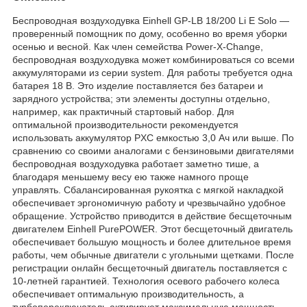
Беспроводная воздуходувка Einhell GP-LB 18/200 Li E Solo —
проверенный помощник по дому, особенно во время уборки
осенью и весной. Как член семейства Power-X-Change,
беспроводная воздуходувка может комбинироваться со всеми
аккумуляторами из серии system. Для работы требуется одна
батарея 18 В. Это изделие поставляется без батареи и
зарядного устройства; эти элементы доступны отдельно,
например, как практичный стартовый набор. Для
оптимальной производительности рекомендуется
использовать аккумулятор PXC емкостью 3,0 Ач или выше. По
сравнению со своими аналогами с бензиновыми двигателями
беспроводная воздуходувка работает заметно тише, а
благодаря меньшему весу ею также намного проще
управлять. Сбалансированная рукоятка с мягкой накладкой
обеспечивает эргономичную работу и чрезвычайно удобное
обращение. Устройство приводится в действие бесщеточным
двигателем Einhell PurePOWER. Этот бесщеточный двигатель
обеспечивает большую мощность и более длительное время
работы, чем обычные двигатели с угольными щетками. После
регистрации онлайн бесщеточный двигатель поставляется с
10-летней гарантией. Технология осевого рабочего колеса
обеспечивает оптимальную производительность, а
турбопереключатель активирует максимальную мощность