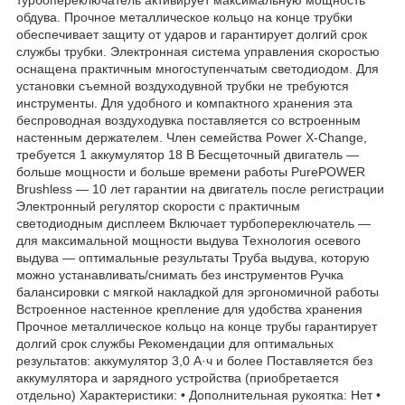
обдува. Прочное металлическое кольцо на конце трубки
обеспечивает защиту от ударов и гарантирует долгий срок
службы трубки. Электронная система управления скоростью
оснащена практичным многоступенчатым светодиодом. Для
установки съемной воздуходувной трубки не требуются
инструменты. Для удобного и компактного хранения эта
беспроводная воздуходувка поставляется со встроенным
настенным держателем. Член семейства Power X-Change,
требуется 1 аккумулятор 18 В Бесщеточный двигатель —
больше мощности и больше времени работы PurePOWER
Brushless — 10 лет гарантии на двигатель после регистрации
Электронный регулятор скорости с практичным
светодиодным дисплеем Включает турбопереключатель —
для максимальной мощности выдува Технология осевого
выдува — оптимальные результаты Труба выдува, которую
можно устанавливать/снимать без инструментов Ручка
балансировки с мягкой накладкой для эргономичной работы
Встроенное настенное крепление для удобства хранения
Прочное металлическое кольцо на конце трубы гарантирует
долгий срок службы Рекомендации для оптимальных
результатов: аккумулятор 3,0 А·ч и более Поставляется без
аккумулятора и зарядного устройства (приобретается
отдельно) Характеристики: • Дополнительная рукоятка: Нет •