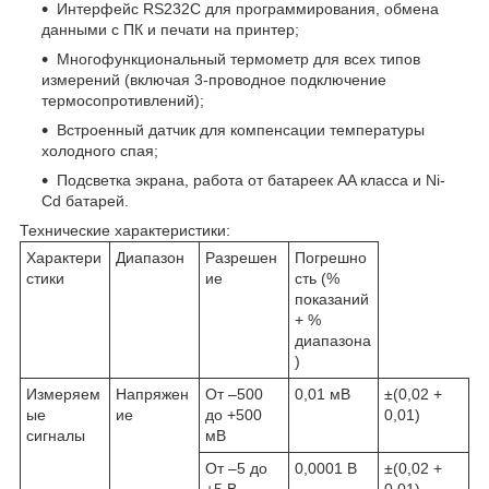
Интерфейс RS232C для программирования, обмена
данными с ПК и печати на принтер;
Многофункциональный термометр для всех типов
измерений (включая 3-проводное подключение
термосопротивлений);
Встроенный датчик для компенсации температуры
холодного спая;
Подсветка экрана, работа от батареек AA класса и Ni-
Cd батарей.
Технические характеристики:
Характери
Диапазон
Разрешен
Погрешно
стики
ие
сть (%
показаний
+ %
диапазона
)
Измеряем
Напряжен
От –500
0,01 мВ
±(0,02 +
ые
ие
до +500
0,01)
сигналы
мВ
От –5 до
0,0001 В
±(0,02 +
+5 В
0,01)