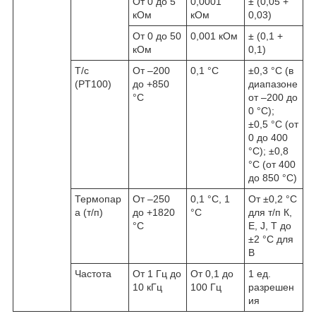
От 0 до 5
0,0001
± (0,05 +
кОм
кОм
0,03)
От 0 до 50
0,001 кОм
± (0,1 +
кОм
0,1)
Т/с
От –200
0,1 °С
±0,3 °С (в
(PT100)
до +850
диапазоне
°С
от –200 до
0 °С);
±0,5 °С (от
0 до 400
°С); ±0,8
°С (от 400
до 850 °С)
Термопар
От –250
0,1 °С, 1
От ±0,2 °С
а (т/п)
до +1820
°С
для т/п К,
°С
Е, J, Т до
±2 °С для
В
Частота
От 1 Гц до
От 0,1 до
1 ед.
10 кГц
100 Гц
разрешен
ия