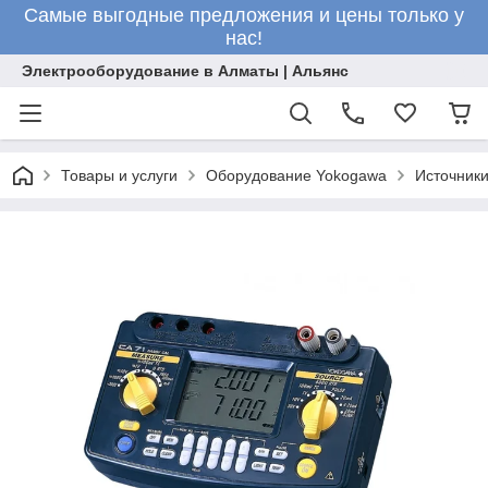
Самые выгодные предложения и цены только у
нас!
Электрооборудование в Алматы | Альянс
Товары и услуги
Оборудование Yokogawa
Источники