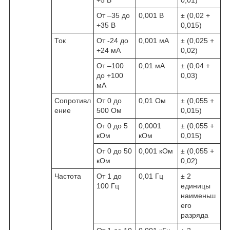
От –35 до
0,001 В
± (0,02 +
+35 В
0,015)
Ток
От -24 до
0,001 мА
± (0,025 +
+24 мА
0,02)
От –100
0,01 мА
± (0,04 +
до +100
0,03)
мА
Сопротивл
От 0 до
0,01 Ом
± (0,055 +
ение
500 Ом
0,015)
От 0 до 5
0,0001
± (0,055 +
кОм
кОм
0,015)
От 0 до 50
0,001 кОм
± (0,055 +
кОм
0,02)
Частота
От 1 до
0,01 Гц
± 2
100 Гц
единицы
наименьш
его
разряда