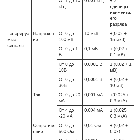
От 1 до 10
0,001 кГц
± 2
кГц
единицы
наименьш
его
разряда
Генерируе
Напряжен
От 0 до
10 мкВ
±(0,02 +
мые
ие
100 мВ
15 мкВ)
сигналы
От 0 до 1
0,1 мВ
± (0,02 +
В
0,1 мВ)
От 0 до
0,0001 В
± (0,02 + 1
10В
мВ)
От 0 до
0,0001 В
± (0,02 +
30В
10 мВ)
Ток
От 0 до 20
0,001 мА
±(0,025 +
мА
0,3 мкА)
От 4 до
0,004 мА
± (0,025 +
-20 мА
0,3 мкА)
Сопротивл
От 0 до
0,01 Ом
± (0,02 +
ение
500 Ом
0,02)