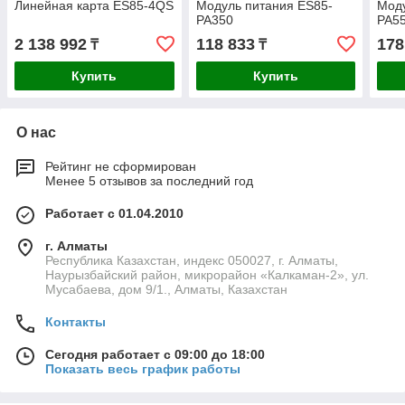
Линейная карта ES85-4QS
Модуль питания ES85-
Моду
PA350
PA5
2 138 992
118 833
178
₸
₸
Купить
Купить
О нас
Рейтинг не сформирован
Менее 5 отзывов за последний год
Работает с 01.04.2010
г. Алматы
Республика Казахстан, индекс 050027, г. Алматы,
Наурызбайский район, микрорайон «Калкаман-2», ул.
Мусабаева, дом 9/1., Алматы, Казахстан
Контакты
Сегодня работает с 09:00 до 18:00
Показать весь график работы