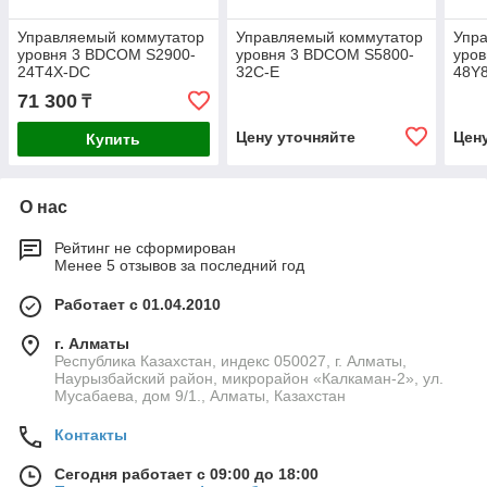
Управляемый коммутатор
Управляемый коммутатор
Упр
уровня 3 BDCOM S2900-
уровня 3 BDCOM S5800-
уро
24T4X-DC
32C-E
48Y
71 300
₸
Цену уточняйте
Цен
Купить
О нас
Рейтинг не сформирован
Менее 5 отзывов за последний год
Работает с 01.04.2010
г. Алматы
Республика Казахстан, индекс 050027, г. Алматы,
Наурызбайский район, микрорайон «Калкаман-2», ул.
Мусабаева, дом 9/1., Алматы, Казахстан
Контакты
Сегодня работает с 09:00 до 18:00