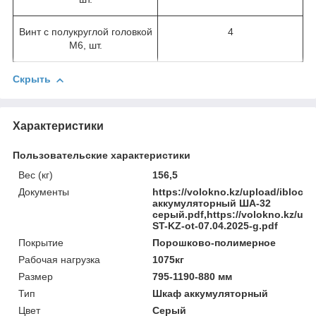
Винт с полукруглой головкой
4
М6, шт.
Скрыть
Характеристики
Пользовательские характеристики
Вес (кг)
156,5
Документы
https://volokno.kz/upload/ibloc
аккумуляторный ША-32
серый.pdf,https://volokno.kz/upl
ST-KZ-ot-07.04.2025-g.pdf
Покрытие
Порошково-полимерное
Рабочая нагрузка
1075кг
Размер
795-1190-880 мм
Тип
Шкаф аккумуляторный
Цвет
Серый