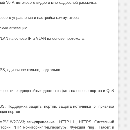
й VoIP, потокового видео и многоадресной рассылки.
азового управления и настройки коммутатора
скую агрегацию.
LAN на основе IP и VLAN на основе протокола.
PS, одиночное кольцо, подкольцо
корости входящего/выходного трафика на основе портов и QoS
US; Поддержка защиты портов, защита источника ip, привязка
яция портов
 SNMPV1/V2C/V3; веб-управление，HTTP1.1，HTTPS; Системный
стории; NTP, мониторинг температуры; Функция Ping、Tracert и