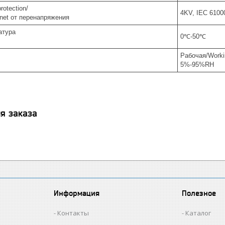
rotection/
4KV, IEC 6100
net от перенапряжения
атура
0℃-50℃
Рабочая/Work
5%-95%RH
я заказа
Информация
Полезное
Контакты
Каталог