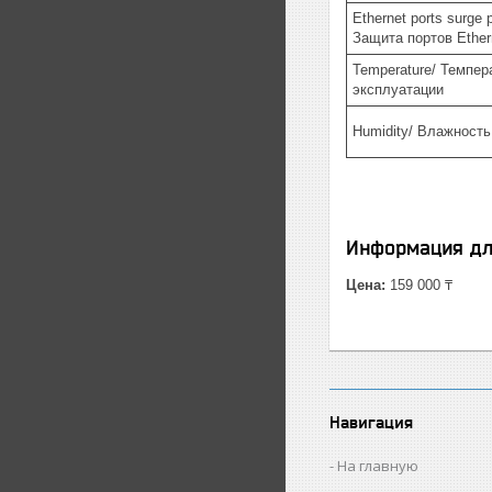
Ethernet ports surge p
Защита портов Ether
Temperature/ Темпер
эксплуатации
Humidity/ Влажность
Информация дл
Цена:
159 000 ₸
Навигация
На главную