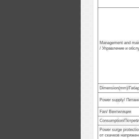
Management and mai
/ Управление и обс
Dimension(mm)/Габа
Power supply/ Питан
Fan/ Вентиляция
Consumption/Потреб
Power surge protecti
от скачков напряжен