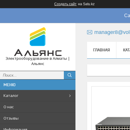
Создать сайт
на Satu.kz
Са
manager8@vol
ГЛАВНАЯ
КАТ
Электрооборудование в Алматы |
Альянс
Каталог
О нас
Отзывы
Информация