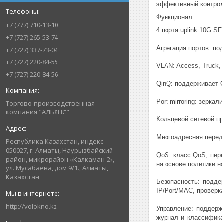
эффективный контрол
Функционал:
+7 (777) 710-13-10
4 порта uplink 10G S
+7 (727) 265-53-74
Агрегация портов: п
+7 (727) 337-73-04
+7 (727) 220-84-55
VLAN: Access, Truck
+7 (727) 220-84-56
QinQ: поддерживает Q
Port mirroring: зерка
Торгово-производственная
компания "АЛЬЯНС"
Кольцевой сетевой п
Многоадресная перед
Республика Казахстан, индекс
050027, г. Алматы, Наурызбайский
QoS: класс QoS, пер
район, микрорайон «Калкаман-2»,
на основе политики н
ул. Мусабаева, дом 9/1., Алматы,
Казахстан
Безопасность: подде
IP/Port/MAC, провер
http://volokno.kz
Управление: поддер
журнал и классифика