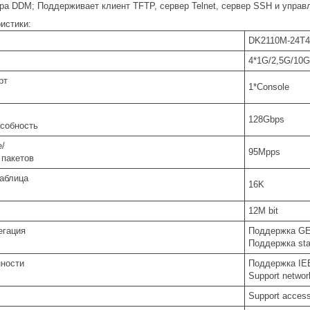
ра DDM; Поддерживает клиент TFTP, сервер Telnet, сервер SSH и управл
истики:
DK2110M-24T
4*1G/2,5G/10G
рт
1*Console
128Gbps
собность
e/
95Mpps
 пакетов
Таблица
16K
12M bit
регация
Поддержка GE 
Поддержка stat
нности
Поддержка IEEE8
Support networ
Support access