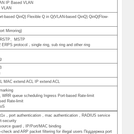
AN IP Based VLAN
d VLAN
rt-based QinQ) Flexible Q in Q(VLAN-based QinQ) QinQ(Flow-
rt Mirroring)
P、RSTP、MSTP
 ERPS protocol，single ring, sub ring and other ring
g
3
g
CL MAC extend ACL IP extend ACL
marking
WRR queue scheduling Ingress Port-based Rate-limit
sed Rate-limit
QoS
1x，port authentication，mac authentication，RADIUS service
-security
source guard，IP/Port/MAC binding
check and ARP packet filtering for illegal users Поддержка port