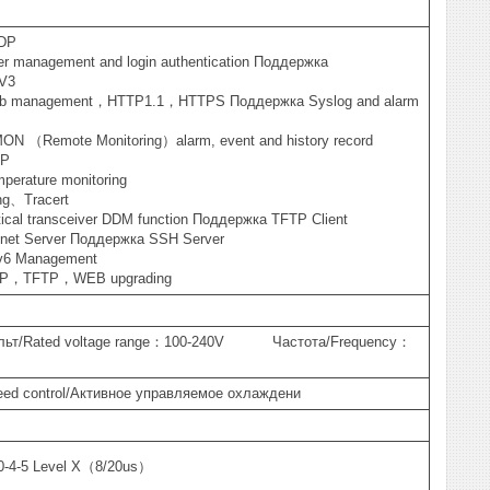
LDP
r management and login authentication Поддержка
V3
b management，HTTP1.1，HTTPS Поддержка Syslog and alarm
N （Remote Monitoring）alarm, event and history record
TP
perature monitoring
ng、Tracert
ical transceiver DDM function Поддержка TFTP Client
net Server Поддержка SSH Server
v6 Management
TP，TFTP，WEB upgrading
Вольт/Rated voltage range：100-240V Частота/Frequency：
peed control/Активное управляемое охлаждени
0-4-5 Level X（8/20us）