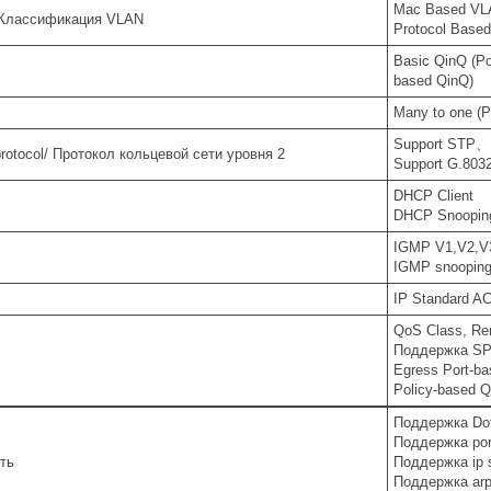
Mac Based VL
/ Классификация VLAN
Protocol Base
Basic QinQ (Po
based QinQ)
Many to one (Po
Support ST
 protocol/ Протокол кольцевой сети уровня 2
Support G.8032
DHCP Client
DHCP Snoopin
IGMP V1,V2,V
IGMP snoopin
IP Standard A
QoS Class, Re
Поддержка SP, 
Egress Port-ba
Policy-based 
Поддержка Dot
Поддержка port
сть
Поддержка ip 
Поддержка arp-