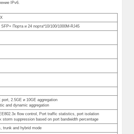
ение IPv6.
4X
 SFP+ Порта и 24 порта*10/100/1000M-RJ45
port, 2.5GE и 10GE aggregation
ic and dynamic aggregation
02.3x flow control, Port traffic statistics, port isolation
k storm suppression based on port bandwidth percentage
, trunk and hybrid mode