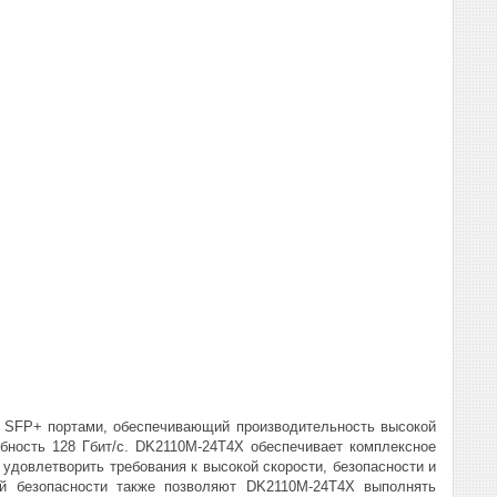
 SFP+ портами, обеспечивающий производительность высокой
обность 128 Гбит/с. DK2110M-24T4X обеспечивает комплексное
т удовлетворить требования к высокой скорости, безопасности и
й безопасности также позволяют DK2110M-24T4X выполнять