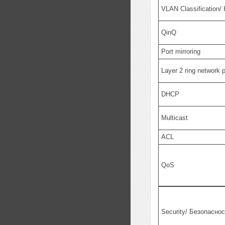
VLAN Classification
QinQ
Port mirroring
Layer 2 ring network
DHCP
Multicast
ACL
QoS
Security/ Безопасно