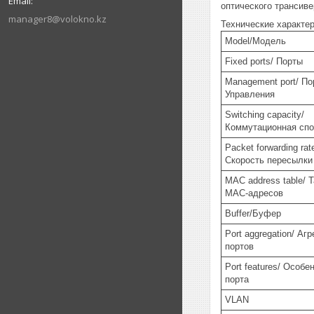
оптического трансиве
manager8@volokno.kz
Технические характер
Model/Модель
Fixed ports/ Порты
Management port/ По
Управления
Switching capacity/
Коммутационная спо
Packet forwarding rat
Скорость пересылки
MAC address table/ 
MAC-адресов
Buffer/Буфер
Port aggregation/ Аг
портов
Port features/ Особе
порта
VLAN