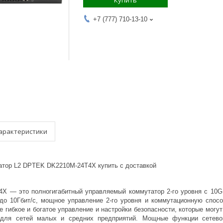
Купить
+7 (777) 710-13-10
арактеристики
тор L2 DPTEK DK2210M-24T4X купить с доставкой
X — это полногигабитный управляемый коммутатор 2-го уровня с 10G
 до 10Гбит/с, мощное управление 2-го уровня и коммутационную спос
е гибкое и богатое управление и настройки безопасности, которые могу
 для сетей малых и средних предприятий. Мощные функции сетево