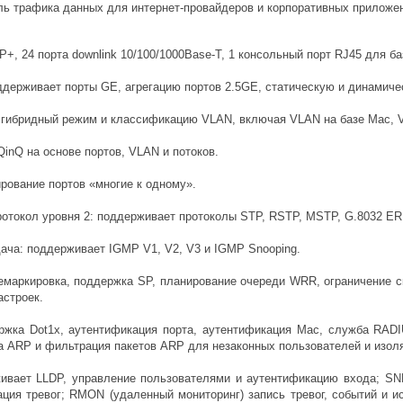
ь трафика данных для интернет-провайдеров и корпоративных приложени
FP+, 24 порта downlink 10/100/1000Base-T, 1 консольный порт RJ45 для б
оддерживает порты GE, агрегацию портов 2.5GE, статическую и динамиче
, гибридный режим и классификацию VLAN, включая VLAN на базе Mac, V
inQ на основе портов, VLAN и потоков.
лирование портов «многие к одному».
ротокол уровня 2: поддерживает протоколы STP, RSTP, MSTP, G.8032 ER
ача: поддерживает IGMP V1, V2, V3 и IGMP Snooping.
емаркировка, поддержка SP, планирование очереди WRR, ограничение с
астроек.
ржка Dot1x, аутентификация порта, аутентификация Mac, служба RADI
ка ARP и фильтрация пакетов ARP для незаконных пользователей и изол
живает LLDP, управление пользователями и аутентификацию входа;
ция тревог; RMON (удаленный мониторинг) запись тревог, событий и и