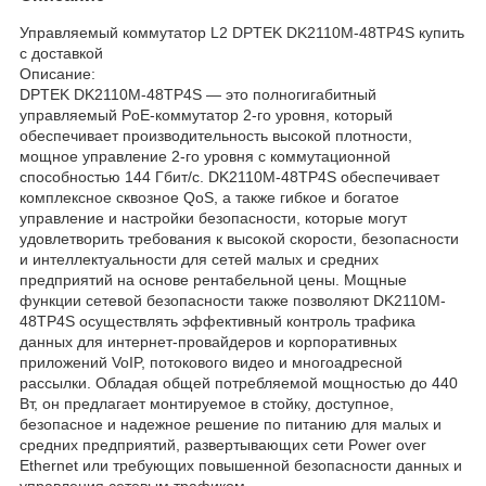
Управляемый коммутатор L2 DPTEK DK2110M-48TP4S купить
с доставкой
Описание:
DPTEK DK2110M-48TP4S — это полногигабитный
управляемый PoE-коммутатор 2-го уровня, который
обеспечивает производительность высокой плотности,
мощное управление 2-го уровня с коммутационной
способностью 144 Гбит/с. DK2110M-48TP4S обеспечивает
комплексное сквозное QoS, а также гибкое и богатое
управление и настройки безопасности, которые могут
удовлетворить требования к высокой скорости, безопасности
и интеллектуальности для сетей малых и средних
предприятий на основе рентабельной цены. Мощные
функции сетевой безопасности также позволяют DK2110M-
48TP4S осуществлять эффективный контроль трафика
данных для интернет-провайдеров и корпоративных
приложений VoIP, потокового видео и многоадресной
рассылки. Обладая общей потребляемой мощностью до 440
Вт, он предлагает монтируемое в стойку, доступное,
безопасное и надежное решение по питанию для малых и
средних предприятий, развертывающих сети Power over
Ethernet или требующих повышенной безопасности данных и
управления сетевым трафиком.