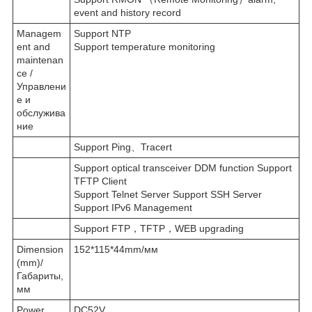
event and history record
Managem
Support NTP
ent and
Support temperature monitoring
maintenan
ce /
Управлени
е и
обслужива
ние
Support Ping、Tracert
Support optical transceiver DDM function Support
TFTP Client
Support Telnet Server Support SSH Server
Support IPv6 Management
Support FTP，TFTP，WEB upgrading
Dimension
152*115*44mm/мм
(mm)/
Габариты,
мм
Power
DC52V