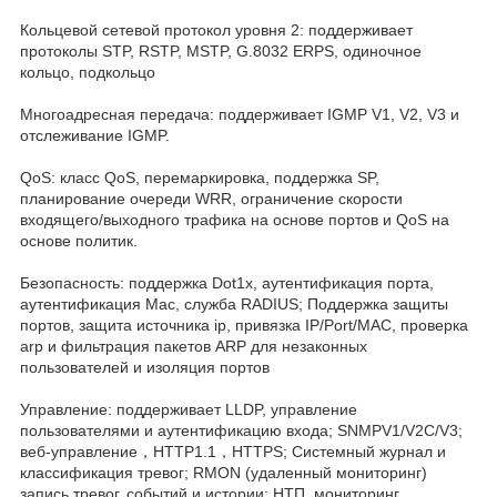
Кольцевой сетевой протокол уровня 2: поддерживает
протоколы STP, RSTP, MSTP, G.8032 ERPS, одиночное
кольцо, подкольцо
Многоадресная передача: поддерживает IGMP V1, V2, V3 и
отслеживание IGMP.
QoS: класс QoS, перемаркировка, поддержка SP,
планирование очереди WRR, ограничение скорости
входящего/выходного трафика на основе портов и QoS на
основе политик.
Безопасность: поддержка Dot1x, аутентификация порта,
аутентификация Mac, служба RADIUS; Поддержка защиты
портов, защита источника ip, привязка IP/Port/MAC, проверка
arp и фильтрация пакетов ARP для незаконных
пользователей и изоляция портов
Управление: поддерживает LLDP, управление
пользователями и аутентификацию входа; SNMPV1/V2C/V3;
веб-управление，HTTP1.1，HTTPS; Системный журнал и
классификация тревог; RMON (удаленный мониторинг)
запись тревог, событий и истории; НТП, мониторинг