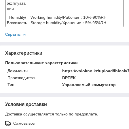
эксплуата
ции
Humidity/
Working humidity/Рабочая：10%-90%RH
Влажность
Storage humidity/Хранение：5%-95%RH
Скрыть
Характеристики
Пользовательские характеристики
Документы
https://volokno.kz/upload/ibloc
Производитель
DPTEK
Тип
Управляемый коммутатор
Условия доставки
Доставка осуществляется только по предоплате.
Самовывоз