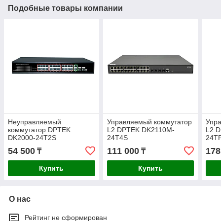
Подобные товары компании
Неуправляемый
Управляемый коммутатор
Упр
коммутатор DPTEK
L2 DPTEK DK2110M-
L2 
DK2000-24T2S
24T4S
24T
54 500
111 000
178
₸
₸
Купить
Купить
О нас
Рейтинг не сформирован