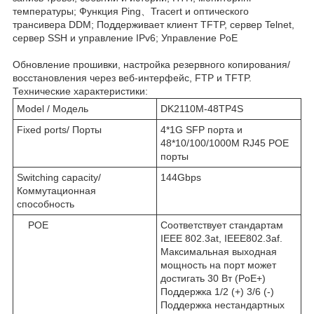
температуры; Функция Ping、Tracert и оптического
трансивера DDM; Поддерживает клиент TFTP, сервер Telnet,
сервер SSH и управление IPv6; Управление PoE
Обновление прошивки, настройка резервного копирования/
восстановления через веб-интерфейс, FTP и TFTP.
Технические характеристики:
Model / Модель
DK2110M-48TP4S
Fixed ports/ Порты
4*1G SFP порта и
48*10/100/1000M RJ45 POE
порты
Switching capacity/
144Gbps
Коммутационная
способность
POE
Соответствует стандартам
IEEE 802.3at, IEEE802.3af.
Максимальная выходная
мощность на порт может
достигать 30 Вт (PoE+)
Поддержка 1/2 (+) 3/6 (-)
Поддержка нестандартных