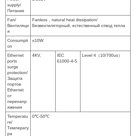
supply/
Питание
Fan/
Fanless，natural heat dissipation/
Вентиляци
Безвентиляторный, естественный отвод тепла
я
Consumpti
≤10W
on
Ethernet
4KV,
IEC
Level 4（10/700us）
ports
61000-4-5
surge
protection/
Защита
портов
Ethernet
от
перенапр
яжения
Temperatu
0℃-50℃
re/
Температу
ра