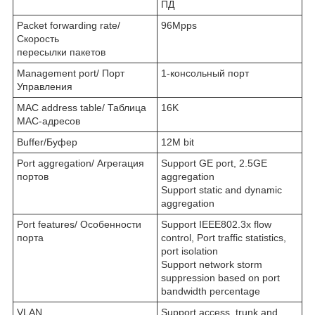
ПД
Packet forwarding rate/
96Mpps
Скорость
пересылки пакетов
Management port/ Порт
1-консольный порт
Управления
MAC address table/ Таблица
16K
MAC-адресов
Buffer/Буфер
12M bit
Port aggregation/ Агрегация
Support GE port, 2.5GE
портов
aggregation
Support static and dynamic
aggregation
Port features/ Особенности
Support IEEE802.3x flow
порта
control, Port traffic statistics,
port isolation
Support network storm
suppression based on port
bandwidth percentage
VLAN
Support access, trunk and