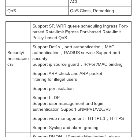
ACL
QoS
QoS Class, Remarking
Support SP, WRR queue scheduling Ingress Port-
based Rate-limit Egress Port-based Rate-limit
Policy-based QoS
Support Dot1x，port authentication，MAC
Security/
authentication，RADIUS service Support port-
Безопасно
security
сть
Support ip source guard，IP/Port/MAC binding
Support ARP-check and ARP packet
filtering for illegal users
Support port isolation
Support LLDP
Support user management and login
authentication Support SNMPV1/V2C/V3
Support web management，HTTP1.1，HTTPS
Support Syslog and alarm grading
Support RMON （Remote Monitoring）alarm,