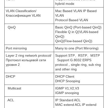
hybrid mode
VLAN Classification/
Mac Based VLAN IP Based
Классификация VLAN
VLAN
Protocol Based VLAN
QinQ
Basic QinQ (Port-based QinQ)
Flexible Q in Q(VLAN-based
QinQ)
QinQ(Flow-based QinQ)
Port mirroring
Many to one (Port Mirroring)
Layer 2 ring network protocol/
Support STP、RSTP、MSTP
Протокол кольцевой сети
Support G.8032 ERPS
уровня 2
protocol，single ring, sub ring
and other ring
DHCP
DHCP Client
DHCP Snooping
Multicast
IGMP V1,V2,V3
IGMP snooping
ACL
IP Standard ACL
MAC extend ACL IP extend