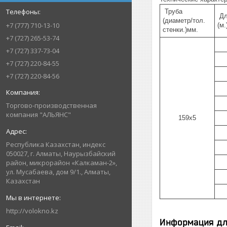
Труба
Дл
(диаметр/тол.
+7 (777) 710-13-10
(м.
стенки.)мм.
+7 (727) 265-53-74
+7 (727) 337-73-04
+7 (727) 220-84-55
+7 (727) 220-84-56
Торгово-производственная
компания "АЛЬЯНС"
159х5
Республика Казахстан, индекс
050027, г. Алматы, Наурызбайский
район, микрорайон «Калкаман-2»,
ул. Мусабаева, дом 9/1., Алматы,
Казахстан
http://volokno.kz
Информация дл