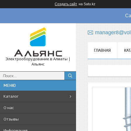
Создать сайт
на Satu.kz
Са
manager8@vol
ГЛАВНАЯ
КАТ
Электрооборудование в Алматы |
Альянс
Каталог
О нас
Отзывы
Информация