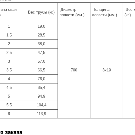
ина сваи
Диаметр
Толщина
Вес 
Вес трубы (кг.)
)
лопасти (мм.)
лопасти (мм.)
(кг.)
1
19,0
1,5
28,5
2
38,0
2,5
47,5
3
57,0
3,5
66,5
700
3х19
4
76,0
4,5
85,4
5
94,9
5,5
104,4
6
113,9
я заказа