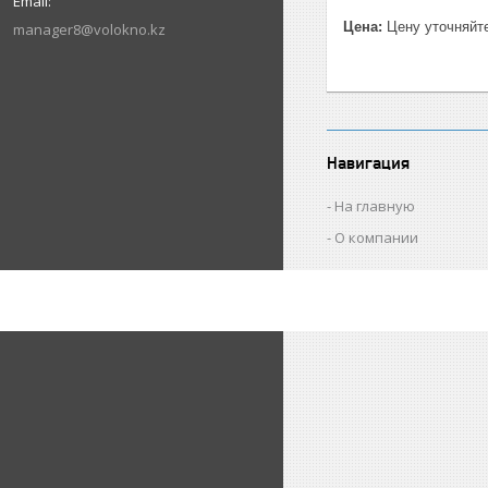
Цена:
Цену уточняйт
manager8@volokno.kz
Навигация
На главную
О компании