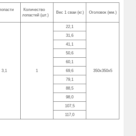
лопасти
Количество
Вес 1 сваи (кг.)
Оголовок (мм.)
лопастей (шт.)
22,1
31,6
41,1
50,6
60,1
3,1
1
69,6
350х350х5
79,1
88,5
98,0
107,5
117,0