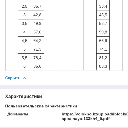
2,5
35,7
38,4
3
42,8
45,5
3,5
49,9
52,7
4
57,0
59,8
4,5
64,2
66,9
5
71,3
74,1
5,5
78,4
81,2
6
85,6
88,3
Скрыть
Характеристики
Пользовательские характеристики
Документы
https://volokno.kz/upload/ibloc
spiralnaya-133kh4_5.pdf