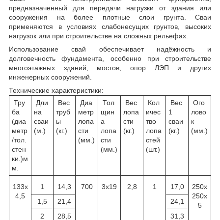
предназначенный для передачи нагрузки от здания или
сооружения на более плотные слои грунта. Сваи
применяются в условиях слабонесущих грунтов, высоких
нагрузок или при строительстве на сложных рельефах.
Использование свай обеспечивает надёжность и
долговечность фундамента, особенно при строительстве
многоэтажных зданий, мостов, опор ЛЭП и других
инженерных сооружений.
Технические характеристики:
Тру
Дли
Вес
Диа
Тол
Вес
Кол
Вес
Ого
ба
на
труб
метр
щин
лопа
ичес
1
лово
(диа
сваи
ы
лопа
а
сти
тво
сваи
к
метр
(м.)
(кг.)
сти
лопа
(кг.)
лопа
(кг.)
(мм.)
/тол.
(мм.)
сти
стей
стен
(мм.)
(шт.)
ки.)м
м.
133х
1
14,3
700
3х19
2,8
1
17,0
250х
4,5
250х
1,5
21,4
24,1
5
2
28,5
31,3