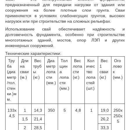
предназначенный для передачи нагрузки от здания или
сооружения на более плотные слои грунта. Сваи
применяются в условиях слабонесущих грунтов, высоких
нагрузок или при строительстве на сложных рельефах.
Использование свай обеспечивает надёжность и
долговечность фундамента, особенно при строительстве
многоэтажных зданий, мостов, опор ЛЭП и других
инженерных сооружений.
Технические характеристики:
Тру
Дли
Вес
Диа
Тол
Вес
Кол
Вес
Ого
ба
на
труб
метр
щин
лопа
ичес
1
лово
(диа
сваи
ы
лопа
а
сти
тво
сваи
к
метр
(м.)
(кг.)
сти
лопа
(кг.)
лопа
(кг.)
(мм.)
/тол.
(мм.)
сти
стей
стен
(мм.)
(шт.)
ки.)м
м.
133х
1
14,3
350
5
4,8
1
19,0
250х
4,5
250х
1,5
21,4
26,2
5
2
28,5
33,3