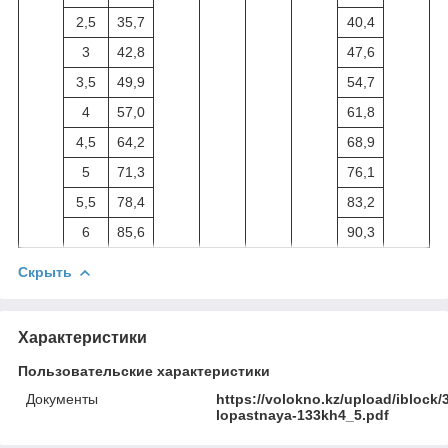
2,5
35,7
40,4
3
42,8
47,6
3,5
49,9
54,7
4
57,0
61,8
4,5
64,2
68,9
5
71,3
76,1
5,5
78,4
83,2
6
85,6
90,3
Скрыть
Характеристики
Пользовательские характеристики
Документы
https://volokno.kz/upload/ibloc
lopastnaya-133kh4_5.pdf