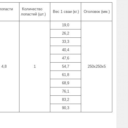
лопасти
Количество
Вес 1 сваи (кг.)
Оголовок (мм.)
лопастей (шт.)
19,0
26,2
33,3
40,4
47,6
4,8
1
54,7
250х250х5
61,8
68,9
76,1
83,2
90,3