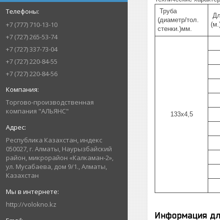
Труба
Дл
(диаметр/тол.
+7 (777) 710-13-10
(м.
стенки.)мм.
+7 (727) 265-53-74
+7 (727) 337-73-04
+7 (727) 220-84-55
+7 (727) 220-84-56
Торгово-производственная
компания "АЛЬЯНС"
133х4,5
Республика Казахстан, индекс
050027, г. Алматы, Наурызбайский
район, микрорайон «Калкаман-2»,
ул. Мусабаева, дом 9/1., Алматы,
Казахстан
http://volokno.kz
Информация дл