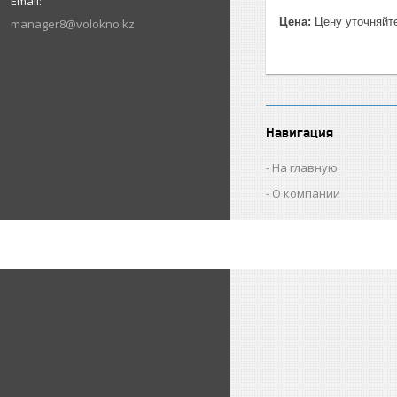
Цена:
Цену уточняйт
manager8@volokno.kz
Навигация
На главную
О компании