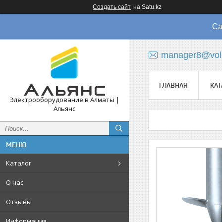
Создать сайт
на Satu.kz
Са
manager8@vol
ГЛАВНАЯ
КАТ
Электрооборудование в Алматы |
Альянс
Каталог
О нас
Отзывы
Информация