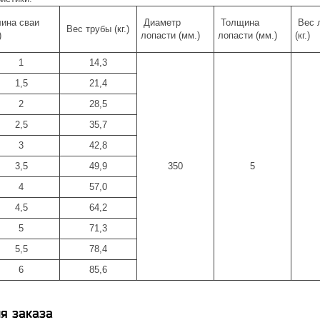
ина сваи
Диаметр
Толщина
Вес 
Вес трубы (кг.)
)
лопасти (мм.)
лопасти (мм.)
(кг.)
1
14,3
1,5
21,4
2
28,5
2,5
35,7
3
42,8
3,5
49,9
350
5
4
57,0
4,5
64,2
5
71,3
5,5
78,4
6
85,6
я заказа