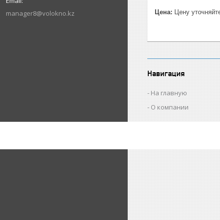
Цена:
Цену уточняйт
manager8@volokno.kz
Навигация
На главную
О компании