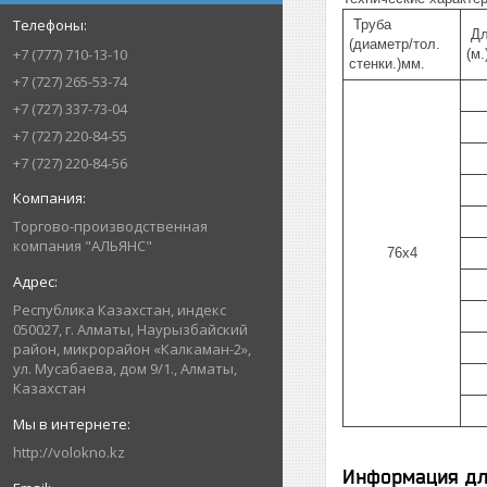
Труба
Дл
(диаметр/тол.
+7 (777) 710-13-10
(м.
стенки.)мм.
+7 (727) 265-53-74
+7 (727) 337-73-04
+7 (727) 220-84-55
+7 (727) 220-84-56
Торгово-производственная
компания "АЛЬЯНС"
76х4
Республика Казахстан, индекс
050027, г. Алматы, Наурызбайский
район, микрорайон «Калкаман-2»,
ул. Мусабаева, дом 9/1., Алматы,
Казахстан
http://volokno.kz
Информация дл