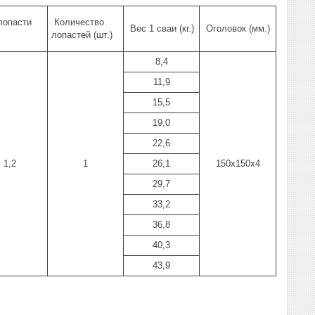
лопасти
Количество
Вес 1 сваи (кг.)
Оголовок (мм.)
лопастей (шт.)
8,4
11,9
15,5
19,0
22,6
1,2
1
26,1
150х150х4
29,7
33,2
36,8
40,3
43,9