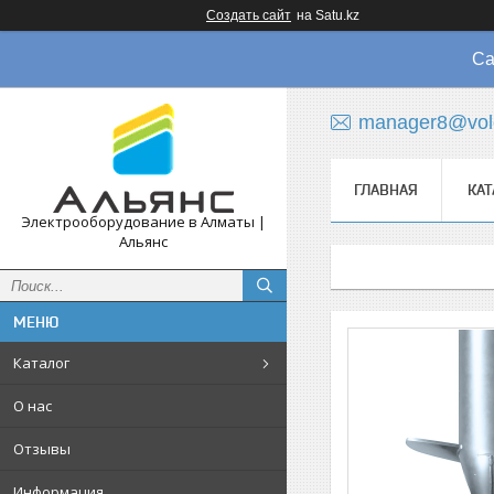
Создать сайт
на Satu.kz
Са
manager8@vol
ГЛАВНАЯ
КАТ
Электрооборудование в Алматы |
Альянс
Каталог
О нас
Отзывы
Информация