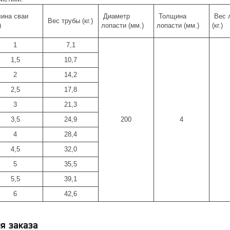
ина сваи
Диаметр
Толщина
Вес 
Вес трубы (кг.)
)
лопасти (мм.)
лопасти (мм.)
(кг.)
1
7,1
1,5
10,7
2
14,2
2,5
17,8
3
21,3
3,5
24,9
200
4
4
28,4
4,5
32,0
5
35,5
5,5
39,1
6
42,6
я заказа