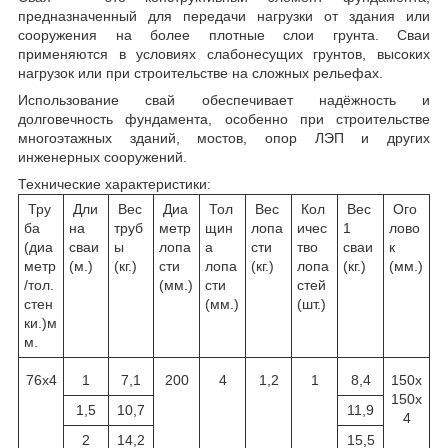
предназначенный для передачи нагрузки от здания или
сооружения на более плотные слои грунта. Сваи
применяются в условиях слабонесущих грунтов, высоких
нагрузок или при строительстве на сложных рельефах.
Использование свай обеспечивает надёжность и
долговечность фундамента, особенно при строительстве
многоэтажных зданий, мостов, опор ЛЭП и других
инженерных сооружений.
Технические характеристики:
Тру
Дли
Вес
Диа
Тол
Вес
Кол
Вес
Ого
ба
на
труб
метр
щин
лопа
ичес
1
лово
(диа
сваи
ы
лопа
а
сти
тво
сваи
к
метр
(м.)
(кг.)
сти
лопа
(кг.)
лопа
(кг.)
(мм.)
/тол.
(мм.)
сти
стей
стен
(мм.)
(шт.)
ки.)м
м.
76х4
1
7,1
200
4
1,2
1
8,4
150х
150х
1,5
10,7
11,9
4
2
14,2
15,5