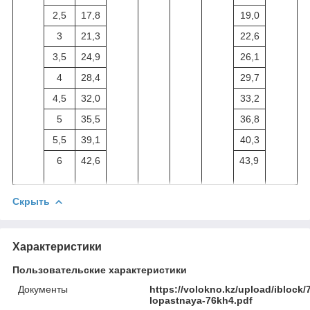
2,5
17,8
19,0
3
21,3
22,6
3,5
24,9
26,1
4
28,4
29,7
4,5
32,0
33,2
5
35,5
36,8
5,5
39,1
40,3
6
42,6
43,9
Скрыть
Характеристики
Пользовательские характеристики
Документы
https://volokno.kz/upload/ibloc
lopastnaya-76kh4.pdf