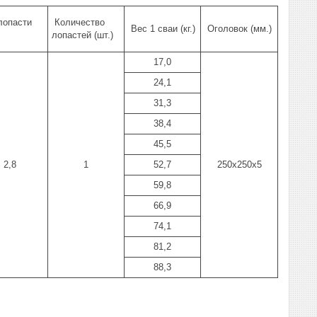
лопасти
Количество
Вес 1 сваи (кг.)
Оголовок (мм.)
лопастей (шт.)
17,0
24,1
31,3
38,4
45,5
2,8
1
52,7
250х250х5
59,8
66,9
74,1
81,2
88,3