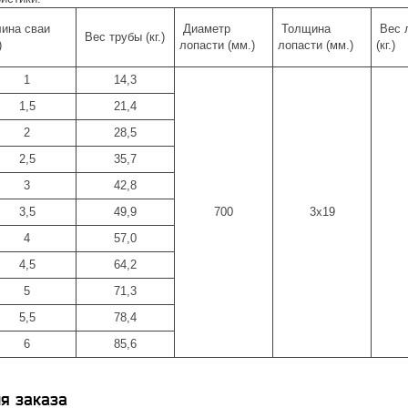
ина сваи
Диаметр
Толщина
Вес 
Вес трубы (кг.)
)
лопасти (мм.)
лопасти (мм.)
(кг.)
1
14,3
1,5
21,4
2
28,5
2,5
35,7
3
42,8
3,5
49,9
700
3х19
4
57,0
4,5
64,2
5
71,3
5,5
78,4
6
85,6
я заказа