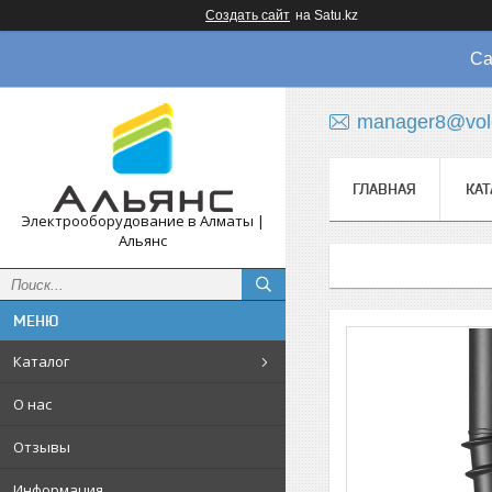
Создать сайт
на Satu.kz
Са
manager8@vol
ГЛАВНАЯ
КАТ
Электрооборудование в Алматы |
Альянс
Каталог
О нас
Отзывы
Информация