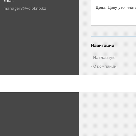
Цена:
Цену уточняйт
manager8@volokno.kz
Навигация
На главную
О компании