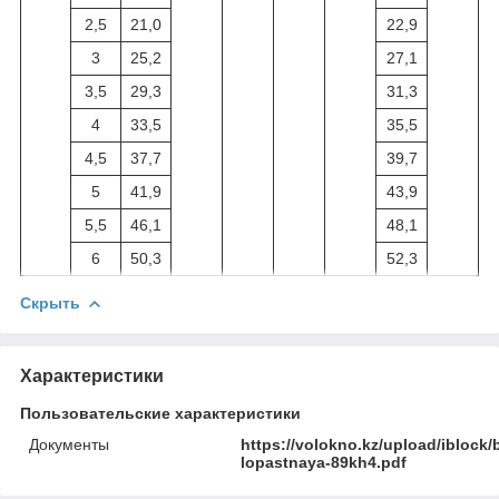
2,5
21,0
22,9
3
25,2
27,1
3,5
29,3
31,3
4
33,5
35,5
4,5
37,7
39,7
5
41,9
43,9
5,5
46,1
48,1
6
50,3
52,3
Скрыть
Характеристики
Пользовательские характеристики
Документы
https://volokno.kz/upload/iblock
lopastnaya-89kh4.pdf