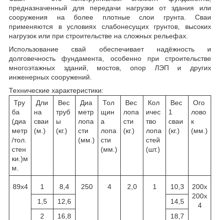
предназначенный для передачи нагрузки от здания или
сооружения на более плотные слои грунта. Сваи
применяются в условиях слабонесущих грунтов, высоких
нагрузок или при строительстве на сложных рельефах.
Использование свай обеспечивает надёжность и
долговечность фундамента, особенно при строительстве
многоэтажных зданий, мостов, опор ЛЭП и других
инженерных сооружений.
Технические характеристики:
Тру
Дли
Вес
Диа
Тол
Вес
Кол
Вес
Ого
ба
на
труб
метр
щин
лопа
ичес
1
лово
(диа
сваи
ы
лопа
а
сти
тво
сваи
к
метр
(м.)
(кг.)
сти
лопа
(кг.)
лопа
(кг.)
(мм.)
/тол.
(мм.)
сти
стей
стен
(мм.)
(шт.)
ки.)м
м.
89х4
1
8,4
250
4
2,0
1
10,3
200х
200х
1,5
12,6
14,5
4
2
16,8
18,7