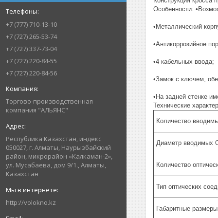
Конструкция кросса 
Особенности: •Возмо
+7 (777) 710-13-10
•Металлический корп
+7 (727) 265-53-74
•Антикоррозийное по
+7 (727) 337-73-04
+7 (727) 220-84-55
•4 кабельных ввода;
+7 (727) 220-84-56
•Замок с ключем, обе
•На задней стенке им
Торгово-производственная
Технические характер
компания "АЛЬЯНС"
Количество вводимы
Республика Казахстан, индекс
Диаметр вводимых О
050027, г. Алматы, Наурызбайский
район, микрорайон «Калкаман-2»,
ул. Мусабаева, дом 9/1., Алматы,
Количество оптичес
Казахстан
Тип оптических сое
http://volokno.kz
Габаритные размеры