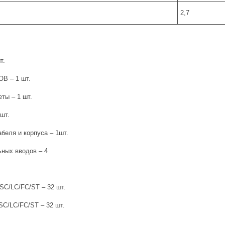
2,7
т.
ОВ – 1 шт.
еты – 1 шт.
шт.
беля и корпуса – 1шт.
льных вводов – 4
SC/LC/FC/ST – 32 шт.
SC/LC/FC/ST – 32 шт.