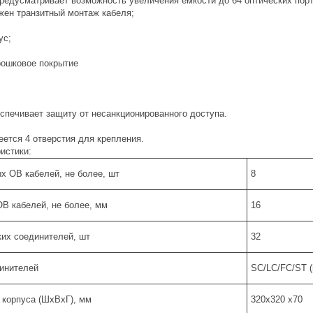
предусматривает возможность увеличения емкости до 64 оптических порт
жен транзитный монтаж кабеля;
ус;
рошковое покрытие
спечивает защиту от несанкционированного доступа.
еется 4 отверстия для крепления.
истики:
х ОВ кабелей, не более, шт
8
В кабелей, не более, мм
16
ких соединителей, шт
32
динителей
SC/LC/FC/ST (
 корпуса (ШхВхГ), мм
320х320 х70