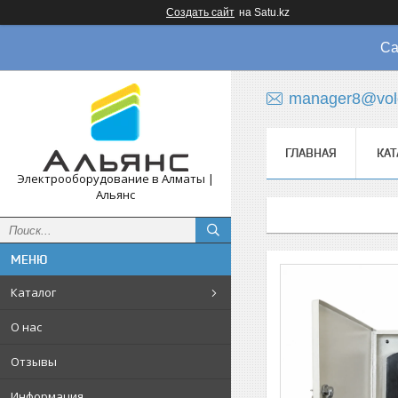
Создать сайт
на Satu.kz
Са
manager8@vol
ГЛАВНАЯ
КАТ
Электрооборудование в Алматы |
Альянс
Каталог
О нас
Отзывы
Информация