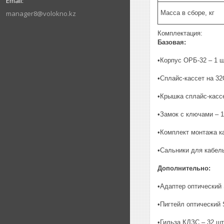
manager8@volokno.kz
Масса в сборе, кг
Комплектация:
Базовая:
•Корпус ОРБ-32 – 1 ш
•Сплайс-кассет на 32
•Крышка сплайс-касс
•Замок с ключами – 1
•Комплект монтажа ка
•Сальники для кабе
Дополнительно:
•Адаптер оптический 
•Пигтейл оптический 
•Гильза КДЗС – 32 шт