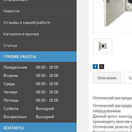
Новости
Отзывы о нашей работе
Каталоги и прочее
Статьи
ГРАФИК РАБОТЫ
Понедельник
09:00
18:00
Вторник
09:00
18:00
Описание
Х
Среда
09:00
18:00
Четверг
09:00
18:00
Оптический распреде
Пятница
09:00
18:00
Оптический распреде
Суббота
Выходной
оборудованием.
Данный кросс констру
Воскресенье
Выходной
производить монтаж 
Оптические розетки 
КОНТАКТЫ