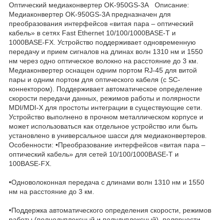
Оптический медиаконвертер OK-950GS-3A Описание:
Медиаконвертер OK-950GS-3A предназначен для
преобразования интерфейсов «витая пара – оптический
кабель» в сетях Fast Ethernet 10/100/1000BASE-T и
1000BASE-FX. Устройство поддерживает одновременную
передачу и прием сигналов на длинах волн 1310 нм и 1550
нм через одно оптическое волокно на расстояние до 3 км.
Медиаконвертер оснащен одним портом RJ-45 для витой
пары и одним портом для оптического кабеля (с SC-
коннектором). Поддерживает автоматическое определение
скорости передачи данных, режимов работы и полярности
MDI/MDI-X для простоты интеграции в существующие сети.
Устройство выполнено в прочном металлическом корпусе и
может использоваться как отдельное устройство или быть
установлено в универсальное шасси для медиаконвертеров.
Особенности: •Преобразование интерфейсов «витая пара –
оптический кабель» для сетей 10/100/1000BASE-T и
100BASE-FX.
•Одноволоконная передача с длинами волн 1310 нм и 1550
нм на расстояние до 3 км.
•Поддержка автоматического определения скорости, режимов
работы (полнодуплексный и полудуплексный), полярности