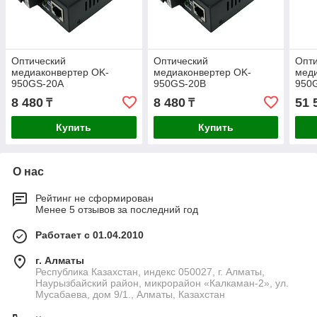
Оптический
Оптический
Опт
медиаконвертер OK-
медиаконвертер OK-
меди
950GS-20A
950GS-20В
950
комп
8 480
8 480
51 
₸
₸
Купить
Купить
О нас
Рейтинг не сформирован
Менее 5 отзывов за последний год
Работает с 01.04.2010
г. Алматы
Республика Казахстан, индекс 050027, г. Алматы,
Наурызбайский район, микрорайон «Калкаман-2», ул.
Мусабаева, дом 9/1., Алматы, Казахстан