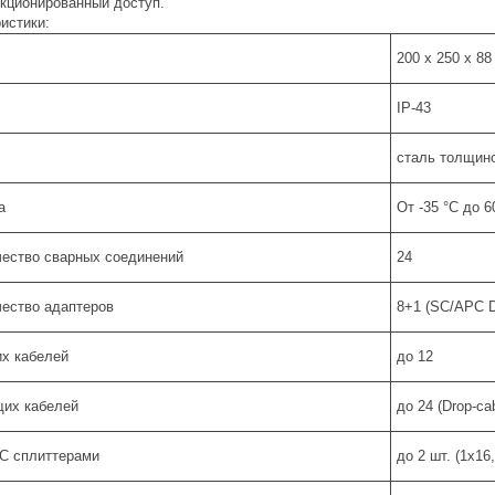
кционированный доступ.
истики:
200 х 250 х 8
IP-43
сталь толщино
а
От -35 °С до 6
чество сварных соединений
24
ество адаптеров
8+1 (SC/APC D
х кабелей
до 12
щих кабелей
до 24 (Drop-ca
C сплиттерами
до 2 шт. (1x16,