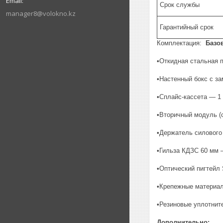
Срок службы
manager8@volokno.kz
Гарантийный срок
Комплектация:
Базов
•Откидная стальная 
•Настенный бокс с з
•Сплайс-кассета — 1 
•Вторичный модуль (с
•Держатель силового
•Гильза КДЗС 60 мм 
•Оптический пигтейл 
•Крепежные материал
•Резиновые уплотнит
Дополнительно: