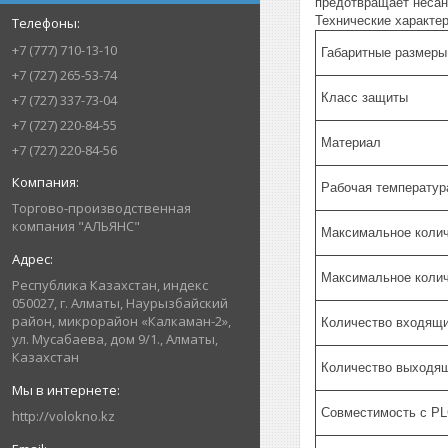
предотвращает несан
Технические характер
+7 (777) 710-13-10
Габаритные размеры
+7 (727) 265-53-74
Класс защиты
+7 (727) 337-73-04
+7 (727) 220-84-55
Материал
+7 (727) 220-84-56
Рабочая температур
Торгово-производственная
компания "АЛЬЯНС"
Максимальное коли
Максимальное колич
Республика Казахстан, индекс
050027, г. Алматы, Наурызбайский
район, микрорайон «Калкаман-2»,
Количество входящи
ул. Мусабаева, дом 9/1., Алматы,
Казахстан
Количество выходя
Совместимость с PL
http://volokno.kz