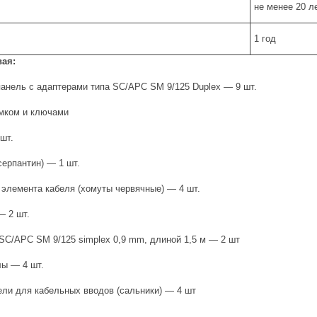
не менее 20 л
1 год
ая:
панель с адаптерами типа SC/APC SM 9/125 Duplex — 9 шт.
амком и ключами
шт.
ерпантин) — 1 шт.
 элемента кабеля (хомуты червячные) — 4 шт.
— 2 шт.
SC/APC SM 9/125 simplex 0,9 mm, длиной 1,5 м — 2 шт
ы — 4 шт.
ели для кабельных вводов (сальники) — 4 шт