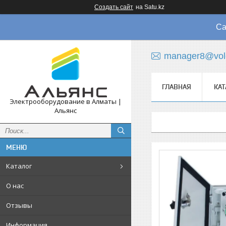
Создать сайт
на Satu.kz
Са
manager8@vol
ГЛАВНАЯ
КАТ
Электрооборудование в Алматы |
Альянс
Каталог
О нас
Отзывы
Информация