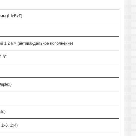
8 мм (ШхВхГ)
й 1,2 мм (антивандальное исполнение)
0 °С
uplex)
ble)
 1x8, 1x4)