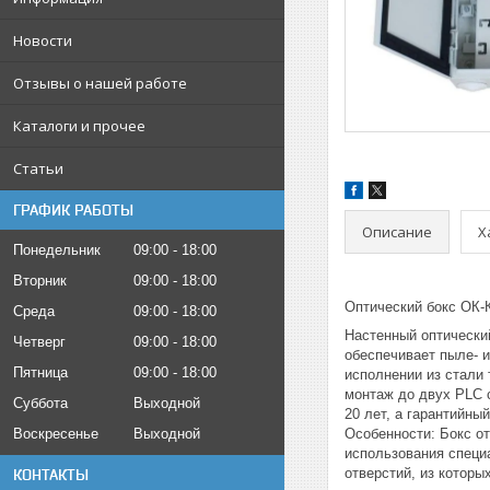
Новости
Отзывы о нашей работе
Каталоги и прочее
Статьи
ГРАФИК РАБОТЫ
Описание
Х
Понедельник
09:00
18:00
Вторник
09:00
18:00
Оптический бокс ОК-
Среда
09:00
18:00
Настенный оптически
Четверг
09:00
18:00
обеспечивает пыле- 
Пятница
09:00
18:00
исполнении из стали 
монтаж до двух PLC с
Суббота
Выходной
20 лет, а гарантийный
Воскресенье
Выходной
Особенности: Бокс о
использования специ
отверстий, из котор
КОНТАКТЫ