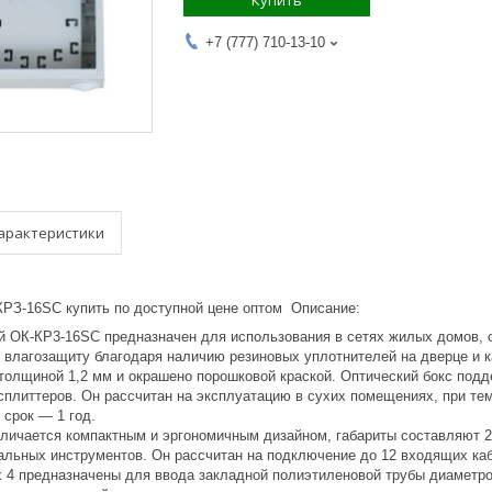
Купить
+7 (777) 710-13-10
арактеристики
КРЗ-16SC купить по доступной цене оптом Описание:
й ОК-КР3-16SC предназначен для использования в сетях жилых домов, о
и влагозащиту благодаря наличию резиновых уплотнителей на дверце и 
толщиной 1,2 мм и окрашено порошковой краской. Оптический бокс подд
плиттеров. Он рассчитан на эксплуатацию в сухих помещениях, при тем
 срок — 1 год.
тличается компактным и эргономичным дизайном, габариты составляют 
альных инструментов. Он рассчитан на подключение до 12 входящих кабе
ых 4 предназначены для ввода закладной полиэтиленовой трубы диаметр