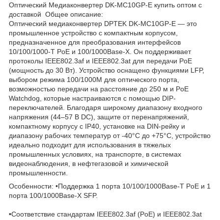
Оптический Медиаконвертер DK-MC10GP-E купить оптом с
доставкой Общее описание:
Оптический медиаконвертер DPTEK DK-MC10GP-E — это
промышленное устройство с компактным корпусом,
предназначенное для преобразования интерфейсов
10/100/1000-T PoE и 100/1000Base-X. Он поддерживает
протоколы IEEE802.3af и IEEE802.3at для передачи PoE
(мощность до 30 Вт). Устройство оснащено функциями LFP,
выбором режима 100/1000M для оптического порта,
возможностью передачи на расстояние до 250 м и PoE
Watchdog, которые настраиваются с помощью DIP-
переключателей. Благодаря широкому диапазону входного
напряжения (44–57 В DC), защите от перенапряжений,
компактному корпусу с IP40, установке на DIN-рейку и
диапазону рабочих температур от -40°C до +75°C, устройство
идеально подходит для использования в тяжелых
промышленных условиях, на транспорте, в системах
видеонаблюдения, в нефтегазовой и химической
промышленности.
Особенности: •Поддержка 1 порта 10/100/1000Base-T PoE и 1
порта 100/1000Base-X SFP.
•Соответствие стандартам IEEE802.3af (PoE) и IEEE802.3at