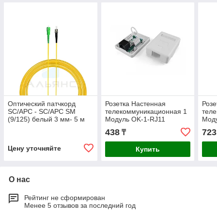
Оптический патчкорд
Розетка Настенная
Розе
SC/APC - SC/APC SM
телекоммуникационная 1
теле
(9/125) белый 3 мм- 5 м
Модуль OK-1-RJ11
Мод
simplex
438
723
₸
Цену уточняйте
Купить
О нас
Рейтинг не сформирован
Менее 5 отзывов за последний год