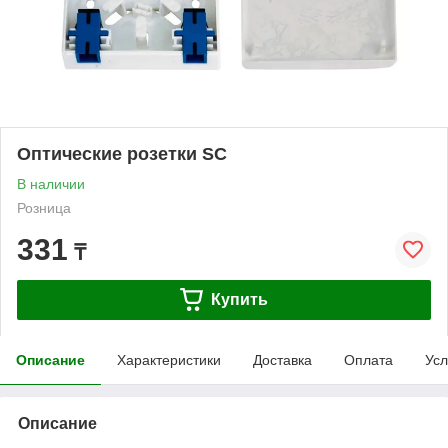
Оптические розетки SC
В наличии
Розница
331
₸
Купить
Описание
Характеристики
Доставка
Оплата
Усл
Описание