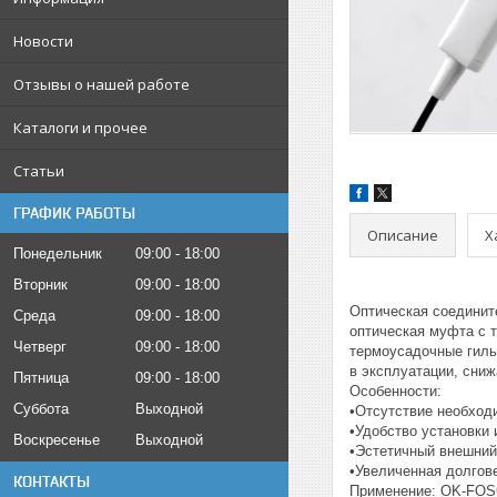
Новости
Отзывы о нашей работе
Каталоги и прочее
Статьи
ГРАФИК РАБОТЫ
Описание
Х
Понедельник
09:00
18:00
Вторник
09:00
18:00
Оптическая соединит
Среда
09:00
18:00
оптическая муфта с 
Четверг
09:00
18:00
термоусадочные гиль
в эксплуатации, сни
Пятница
09:00
18:00
Особенности:
Суббота
Выходной
•Отсутствие необходи
•Удобство установки 
Воскресенье
Выходной
•Эстетичный внешний
•Увеличенная долгов
КОНТАКТЫ
Применение: OK-FOSC