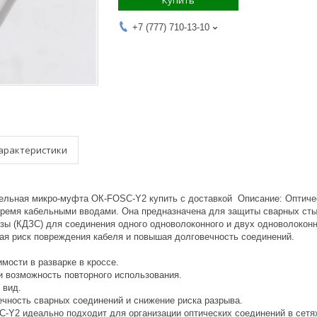
Купить
+7 (777) 710-13-10
арактеристики
ельная микро-муфта ОК-FOSC-Y2 купить с доставкой Описание: Оптич
тремя кабельными вводами. Она предназначена для защиты сварных стык
зы (КДЗС) для соединения одного одноволоконного и двух одноволоконн
жая риск повреждения кабеля и повышая долговечность соединений.
мости в разварке в кроссе.
и возможность повторного использования.
 вид.
ечность сварных соединений и снижение риска разрыва.
-Y2 идеально подходит для организации оптических соединений в сетях