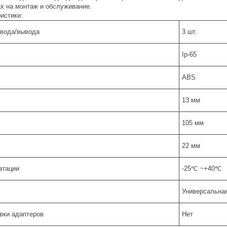
х на монтаж и обслуживание.
истики:
ввода/вывода
3 шт.
Ip-65
ABS
13 мм
105 мм
22 мм
атации
-25℃ ~+40℃
Универсальна
овки адаптеров
Нет