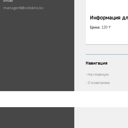
manager8@volokno.kz
Информация дл
Цена:
120 ₸
Навигация
На главную
О компании