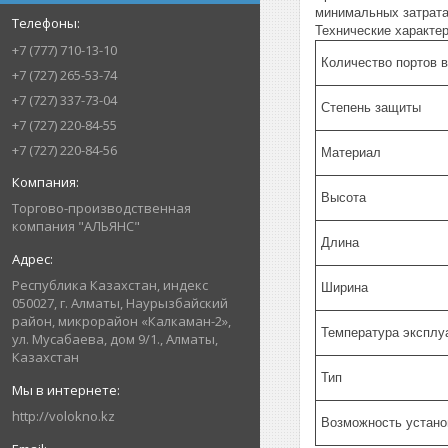
минимальных затрата
Технические характер
+7 (777) 710-13-10
Количество портов 
+7 (727) 265-53-74
+7 (727) 337-73-04
Степень защиты
+7 (727) 220-84-55
+7 (727) 220-84-56
Материал
Высота
Торгово-производственная
компания "АЛЬЯНС"
Длина
Республика Казахстан, индекс
Ширина
050027, г. Алматы, Наурызбайский
район, микрорайон «Калкаман-2»,
Температура эксплу
ул. Мусабаева, дом 9/1., Алматы,
Казахстан
Тип
http://volokno.kz
Возможность устан