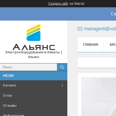
Создать сайт
на Satu.kz
Са
manager8@vol
ГЛАВНАЯ
КАТ
Электрооборудование в Алматы |
Альянс
Каталог
О нас
Отзывы
Информация