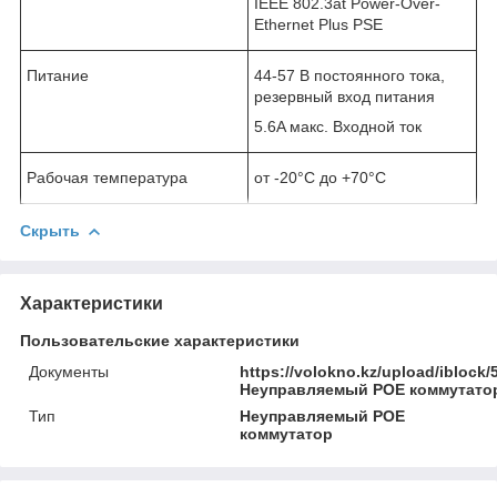
IEEE 802.3at Power-Over-
Ethernet Plus PSE
Питание
44-57 В постоянного тока,
резервный вход питания
5.6A макс. Входной ток
Рабочая температура
от -20°C до +70°C
Скрыть
Характеристики
Пользовательские характеристики
Документы
https://volokno.kz/upload/ibloc
Неуправляемый POE коммутатор
Тип
Неуправляемый POE
коммутатор