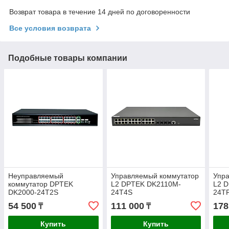
Возврат товара в течение 14 дней по договоренности
Все условия возврата
Подобные товары компании
Неуправляемый
Управляемый коммутатор
Упр
коммутатор DPTEK
L2 DPTEK DK2110M-
L2 
DK2000-24T2S
24T4S
24T
54 500
111 000
178
₸
₸
Купить
Купить