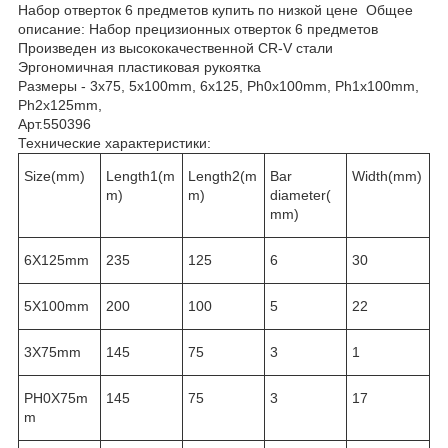
Набор отверток 6 предметов купить по низкой цене Общее
описание: Набор прецизионных отверток 6 предметов
Произведен из высококачественной CR-V стали
Эргономичная пластиковая рукоятка
Размеры - 3x75, 5x100mm, 6х125, Ph0x100mm, Ph1x100mm,
Ph2x125mm,
Арт.550396
Технические характеристики:
Size(mm)
Length1(m
Length2(m
Bar
Width(mm)
m)
m)
diameter(
mm)
6X125mm
235
125
6
30
5X100mm
200
100
5
22
3X75mm
145
75
3
1
PH0X75m
145
75
3
17
m