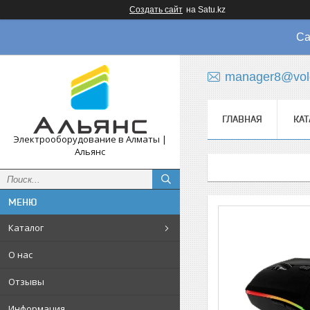
Создать сайт
на Satu.kz
Са
manager8@vol
ГЛАВНАЯ
КАТ
Электрооборудование в Алматы |
Альянс
Каталог
О нас
Отзывы
Информация