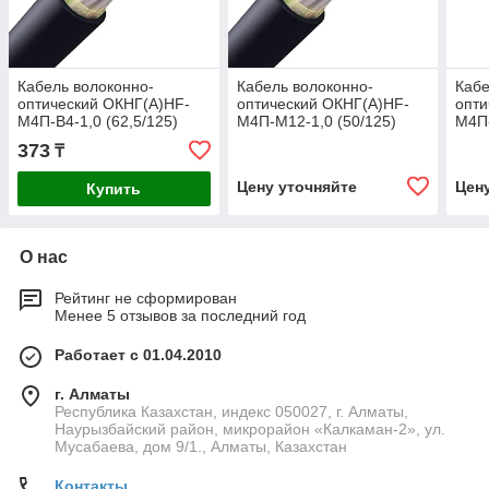
Кабель волоконно-
Кабель волоконно-
Кабе
оптический ОКНГ(А)HF-
оптический ОКНГ(А)HF-
опти
М4П-В4-1,0 (62,5/125)
М4П-М12-1,0 (50/125)
М4П-
373
₸
Цену уточняйте
Цен
Купить
О нас
Рейтинг не сформирован
Менее 5 отзывов за последний год
Работает с 01.04.2010
г. Алматы
Республика Казахстан, индекс 050027, г. Алматы,
Наурызбайский район, микрорайон «Калкаман-2», ул.
Мусабаева, дом 9/1., Алматы, Казахстан
Контакты