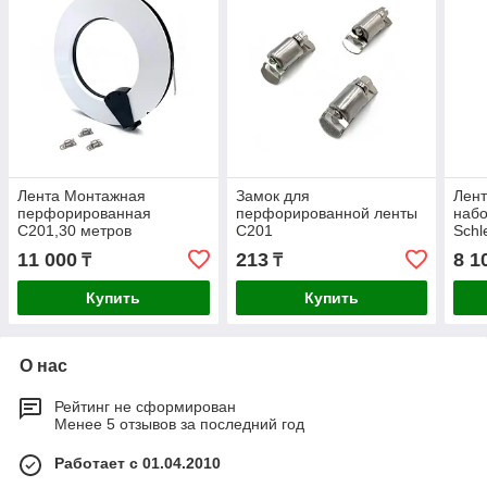
Лента Монтажная
Замок для
Лен
перфорированная
перфорированной ленты
набо
С201,30 метров
С201
Schl
686x
11 000
213
8 1
₸
₸
(499
Купить
Купить
О нас
Рейтинг не сформирован
Менее 5 отзывов за последний год
Работает с 01.04.2010