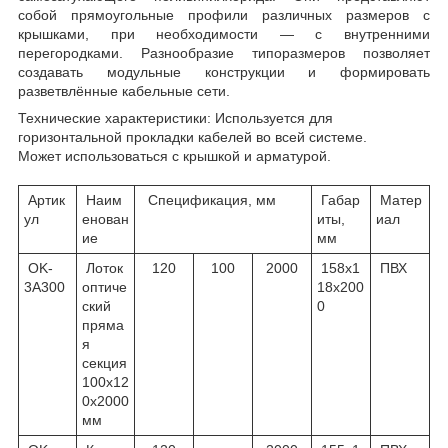
собой прямоугольные профили различных размеров с
крышками, при необходимости — с внутренними
перегородками. Разнообразие типоразмеров позволяет
создавать модульные конструкции и формировать
разветвлённые кабельные сети.
Технические характеристики: Используется для
горизонтальной прокладки кабелей во всей системе.
Может использоваться с крышкой и арматурой.
Артик
Наим
Спецификация, мм
Габар
Матер
ул
енован
иты,
иал
ие
мм
OK-
Лоток
120
100
2000
158х1
ПВХ
3A300
оптиче
18х200
ский
0
пряма
я
секция
100х12
0х2000
мм