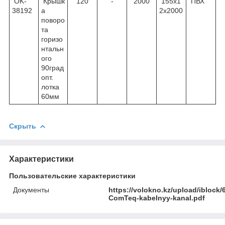
OK-
Крышк
120
-
2000
155х1
ПВХ
38192
а
2х2000
поворо
та
горизо
нтальн
ого
90град
опт.
лотка
60мм
Скрыть
Характеристики
Пользовательские характеристики
Документы
https://volokno.kz/upload/iblo
ComTeq-kabelnyy-kanal.pdf