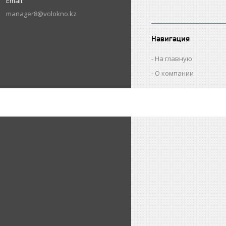
manager8@volokno.kz
Навигация
На главную
О компании