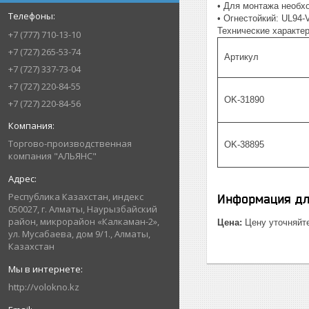
• Для монтажа необх
• Огнестойкий: UL94-
Технические характер
+7 (777) 710-13-10
+7 (727) 265-53-74
Артикул
+7 (727) 337-73-04
+7 (727) 220-84-55
OK-31890
+7 (727) 220-84-56
Торгово-производственная
OK-38895
компания "АЛЬЯНС"
Республика Казахстан, индекс
Информация дл
050027, г. Алматы, Наурызбайский
район, микрорайон «Калкаман-2»,
Цена:
Цену уточняйт
ул. Мусабаева, дом 9/1., Алматы,
Казахстан
http://volokno.kz