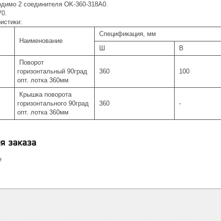
одимо 2 соединителя OK-360-318A0.
V0.
истики:
Спецификация, мм
Наименование
Ш
В
Поворот
горизонтальный 90град
360
100
опт. лотка 360мм
Крышка поворота
горизонтального 90град
360
-
опт. лотка 360мм
я заказа
е