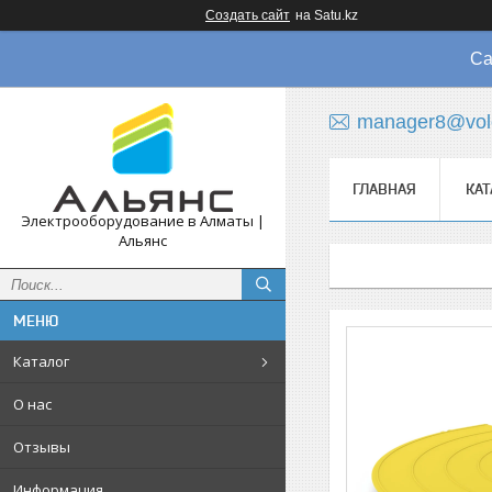
Создать сайт
на Satu.kz
Са
manager8@vol
ГЛАВНАЯ
КАТ
Электрооборудование в Алматы |
Альянс
Каталог
О нас
Отзывы
Информация