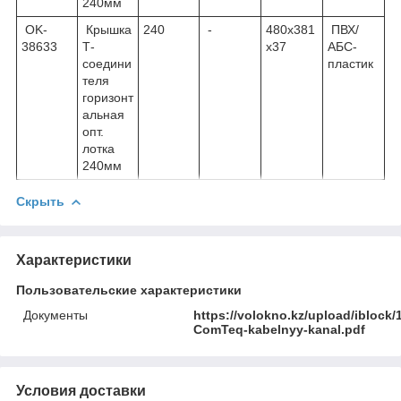
240мм
OK-
Крышка
240
-
480х381
ПВХ/
38633
Т-
х37
АБС-
соедини
пластик
теля
горизонт
альная
опт.
лотка
240мм
Скрыть
Характеристики
Пользовательские характеристики
Документы
https://volokno.kz/upload/iblock
ComTeq-kabelnyy-kanal.pdf
Условия доставки