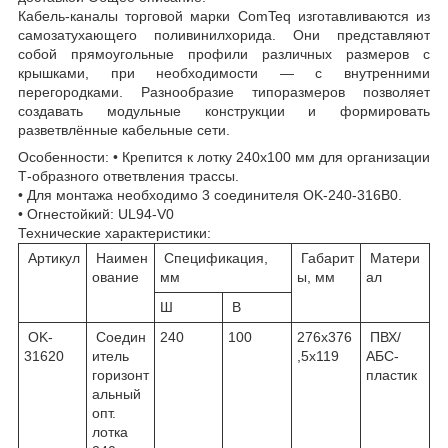
Кабель-каналы торговой марки ComTeq изготавливаются из
самозатухающего поливинилхорида. Они представляют
собой прямоугольные профили различных размеров с
крышками, при необходимости — с внутренними
перегородками. Разнообразие типоразмеров позволяет
создавать модульные конструкции и формировать
разветвлённые кабельные сети.
Особенности: • Крепится к лотку 240х100 мм для организации
Т-образного ответвления трассы.
• Для монтажа необходимо 3 соединителя OK-240-316B0.
• Огнестойкий: UL94-V0
Технические характеристики:
Артикул
Наимен
Спецификация,
Габарит
Матери
ование
мм
ы, мм
ал
Ш
В
OK-
Соедин
240
100
276х376
ПВХ/
31620
итель
,5х119
АБС-
горизонт
пластик
альный
опт.
лотка