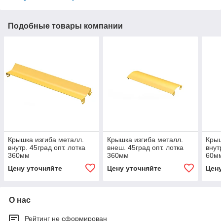
Подобные товары компании
Крышка изгиба металл.
Крышка изгиба металл.
Крыш
внутр. 45град опт. лотка
внеш. 45град опт. лотка
внут
360мм
360мм
60м
Цену уточняйте
Цену уточняйте
Цен
О нас
Рейтинг не сформирован