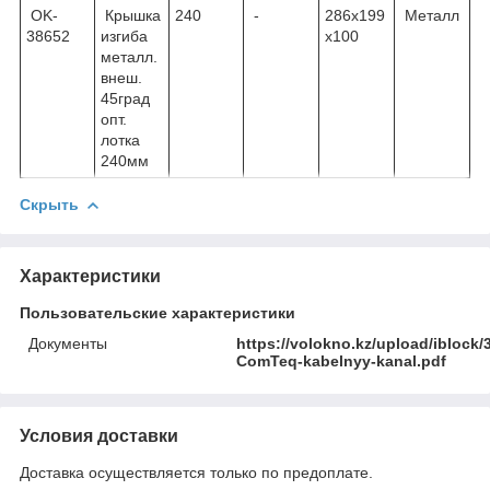
OK-
Крышка
240
-
286х199
Металл
38652
изгиба
х100
металл.
внеш.
45град
опт.
лотка
240мм
Скрыть
Характеристики
Пользовательские характеристики
Документы
https://volokno.kz/upload/ibloc
ComTeq-kabelnyy-kanal.pdf
Условия доставки
Доставка осуществляется только по предоплате.