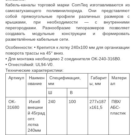
Кабель-каналы торговой марки ComTeq изготавливаются из
самозатухающего поливинилхорида. Они представляют
собой прямоугольные профили различных размеров с
крышками, при необходимости — с внутренними
перегородками. Разнообразие типоразмеров позволяет
создавать модульные конструкции и формировать
разветвлённые кабельные сети.
Особенности: • Крепится к лотку 240х100 мм для организации
поворота трассы на 45° вниз.
• Для монтажа необходимо 2 соединителя OK-240-316B0.
• Огнестойкий: UL94-V0.
Технические характеристики:
Артикул
Наимен
Спецификация,
Габарит
Матери
ование
мм
ы, мм
ал
Ш
В
OK-
Изгиб
240
100
277х187
ПВХ/
31680
внешни
х161,5
АБС-
й 45град
пластик
опт.
лотка
240мм