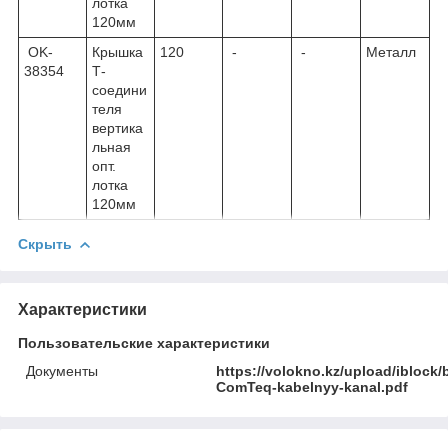
лотка
120мм
OK-
Крышка
120
-
-
Металл
38354
Т-
соедини
теля
вертика
льная
опт.
лотка
120мм
Скрыть
Характеристики
Пользовательские характеристики
Документы
https://volokno.kz/upload/iblock
ComTeq-kabelnyy-kanal.pdf