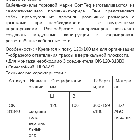
Кабель-каналы торговой марки ComTeq изготавливаются из
самозатухающего поливинилхорида. Они представляют
собой прямоугольные профили различных размеров с
крышками, при необходимости — с внутренними
перегородками. Разнообразие типоразмеров позволяет
создавать модульные конструкции и формировать
разветвлённые кабельные сети.
Особенности: • Крепится к лотку 120х100 мм для организации
Т-образного ответвления трассы в вертикальной плоскости.
• Для монтажа необходимо 3 соединителя OK-120-313B0.
• Огнестойкий: UL94-V0.
Технические характеристики:
Артикул
Наимен
Спецификация,
Габарит
Матери
ование
мм
ы, мм
ал
Ш
В
OK-
T-
120
100
300х199
ПВХ/
31340
соедини
х180
АБС-
тель
пластик
вертика
льный
опт.