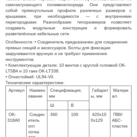
самозатухающего поливинилхорида. Они представляют
собой прямоугольные профили различных размеров с
крышками, при необходимости — с внутренними
перегородками. Разнообразие типоразмеров позволяет
создавать модульные конструкции и формировать
разветвлённые кабельные сети.
Особенности: • Соединитель предназначен для соединения
прямых секций и аксессуаров. Болты для фиксации
закручиваются вручную и не требуют применения
инструментов.
• Комплектующие детали: 10 винтов с круглой головкой OK-
LT5B4 и 10 гаек OK-LT338.
• Огнестойкий: UL94-V0.
Технические характеристики:
Артикул
Наимен
Спецификация,
Габарит
Матери
ование
мм
ы, мм
ал
Ш
В
OK-
Соедин
360
100
420х10
ПВХ/
318A0
итель
0х129
АБС-
опт.
пластик
лотка