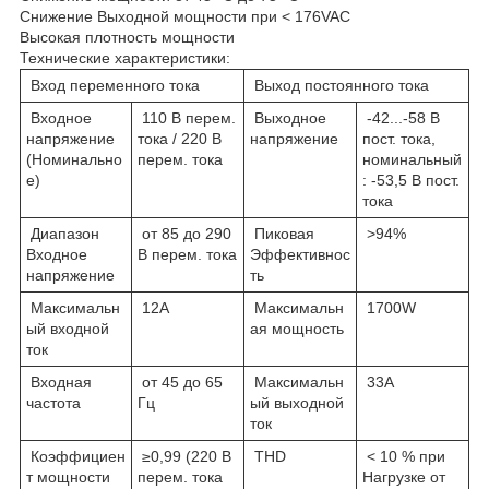
Снижение Выходной мощности при < 176VAC
Высокая плотность мощности
Технические характеристики:
Вход переменного тока
Выход постоянного тока
Входное
110 В перем.
Выходное
-42...-58 В
напряжение
тока / 220 В
напряжение
пост. тока,
(Номинально
перем. тока
номинальный
е)
: -53,5 В пост.
тока
Диапазон
от 85 до 290
Пиковая
>94%
Входное
В перем. тока
Эффективнос
напряжение
ть
Максимальн
12A
Максимальн
1700W
ый входной
ая мощность
ток
Входная
от 45 до 65
Максимальн
33A
частота
Гц
ый выходной
ток
Коэффициен
≥0,99 (220 В
THD
< 10 % при
т мощности
перем. тока
Нагрузке от