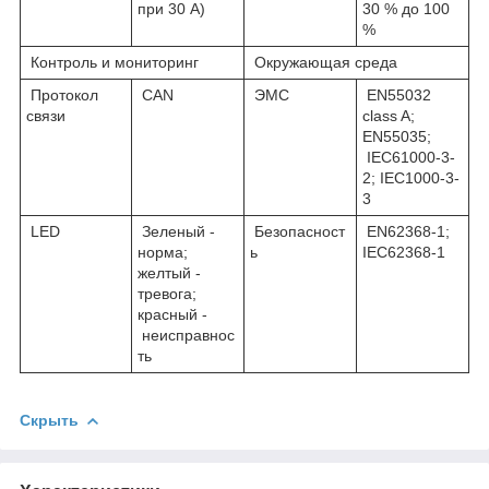
при 30 A)
30 % до 100
%
Контроль и мониторинг
Окружающая среда
Протокол
CAN
ЭМС
EN55032
связи
class A;
EN55035;
IEC61000-3-
2; IEC1000-3-
3
LED
Зеленый -
Безопасност
EN62368-1;
норма;
ь
IEC62368-1
желтый -
тревога;
красный -
неисправнос
ть
Скрыть