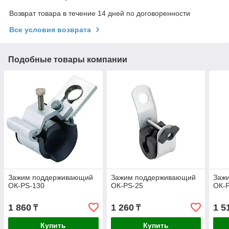
Возврат товара в течение 14 дней по договоренности
Все условия возврата
Подобные товары компании
Зажим поддерживающий
Зажим поддерживающий
Заж
ОК-РS-130
ОК-РS-25
ОК-
1 860
1 260
1 5
₸
₸
Купить
Купить