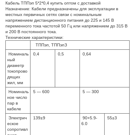
Кабель ТППэп 5*2*0,4 купить оптом с доставкой
Назначение: Кабели предназначены для эксплуатации в
местных первичных сетях связи с номинальным
напряжением дистанционного питания до 225 и 145 В
переменного тока частотой 50 Гц или напряжением до 315 В
и 200 В постоянного тока.
Технические характеристики:
ТППэп, ТППэпЗ
Номиналь
0,4
0,5
0,64
ный
диаметр
токопрово
дящих
жил, мм
Номиналь
5 — 600
5 — 300
ное число
пар в
кабеле
Электрич
139±9
90+5.9-
55±3
еское
6.0
сопротивл
ение