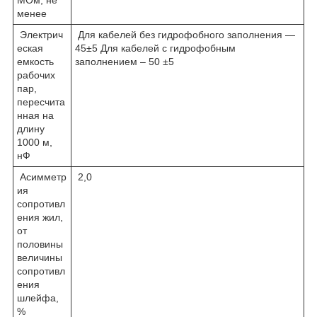
менее
Электрич
Для кабелей без гидрофобного заполнения —
еская
45±5 Для кабелей с гидрофобным
емкость
заполнением – 50 ±5
рабочих
пар,
пересчита
нная на
длину
1000 м,
нФ
Асимметр
2,0
ия
сопротивл
ения жил,
от
половины
величины
сопротивл
ения
шлейфа,
%