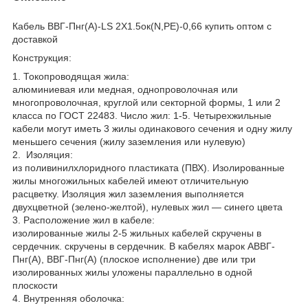
Кабель ВВГ-Пнг(А)-LS 2Х1.5ок(N,РЕ)-0,66 купить оптом с
доставкой
Конструкция:
1. Токопроводящая жила:
алюминиевая или медная, однопроволочная или
многопроволочная, круглой или секторной формы, 1 или 2
класса по ГОСТ 22483. Число жил: 1-5. Четырехжильные
кабели могут иметь 3 жилы одинакового сечения и одну жилу
меньшего сечения (жилу заземления или нулевую)
2. Изоляция:
из поливинилхлоридного пластиката (ПВХ). Изолированные
жилы многожильных кабелей имеют отличительную
расцветку. Изоляция жил заземления выполняется
двухцветной (зелено-желтой), нулевых жил — синего цвета
3. Расположение жил в кабеле:
изолированные жилы 2-5 жильных кабелей скручены в
сердечник. скручены в сердечник. В кабелях марок АВВГ-
Пнг(А), ВВГ-Пнг(А) (плоское исполнение) две или три
изолированных жилы уложены параллельно в одной
плоскости
4. Внутренняя оболочка: