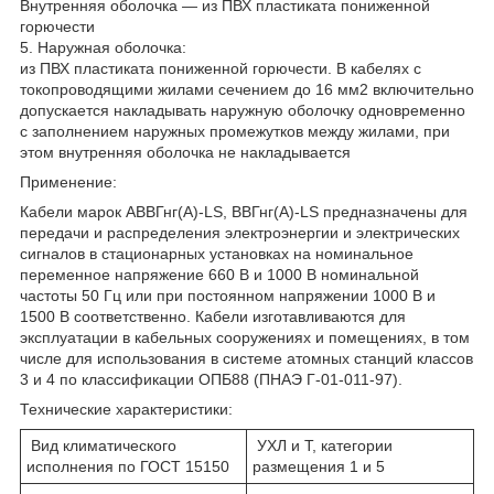
Внутренняя оболочка — из ПВХ пластиката пониженной
горючести
5. Наружная оболочка:
из ПВХ пластиката пониженной горючести. В кабелях с
токопроводящими жилами сечением до 16 мм2 включительно
допускается накладывать наружную оболочку одновременно
с заполнением наружных промежутков между жилами, при
этом внутренняя оболочка не накладывается
Применение:
Кабели марок АВВГнг(А)-LS, ВВГнг(А)-LS предназначены для
передачи и распределения электроэнергии и электрических
сигналов в стационарных установках на номинальное
переменное напряжение 660 В и 1000 В номинальной
частоты 50 Гц или при постоянном напряжении 1000 В и
1500 В соответственно. Кабели изготавливаются для
эксплуатации в кабельных сооружениях и помещениях, в том
числе для использования в системе атомных станций классов
3 и 4 по классификации ОПБ88 (ПНАЭ Г-01-011-97).
Технические характеристики:
Вид климатического
УХЛ и Т, категории
исполнения по ГОСТ 15150
размещения 1 и 5