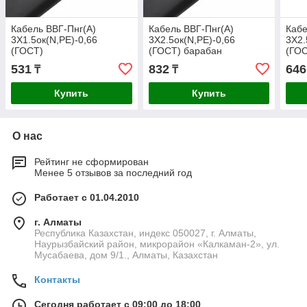
Кабель ВВГ-Пнг(А)
Кабель ВВГ-Пнг(А)
Кабе
3Х1.5ок(N,РЕ)-0,66
3Х2.5ок(N,РЕ)-0,66
3Х2.
(ГОСТ)
(ГОСТ) барабан
(ГОС
531
832
646
₸
₸
Купить
Купить
О нас
Рейтинг не сформирован
Менее 5 отзывов за последний год
Работает с 01.04.2010
г. Алматы
Республика Казахстан, индекс 050027, г. Алматы,
Наурызбайский район, микрорайон «Калкаман-2», ул.
Мусабаева, дом 9/1., Алматы, Казахстан
Контакты
Сегодня работает с 09:00 до 18:00