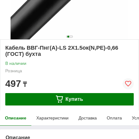
Кабель ВВГ-Пнг(А)-LS 2Х1.5ок(N,РЕ)-0,66
(ГОСТ) бухта
В наличии
Розница
497
₸
Купить
Описание
Характеристики
Доставка
Оплата
Усл
Описание